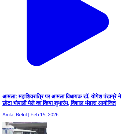
आमला: महाशिवरात्रि पर आमला विधायक डॉ. योगेश पंडाग्रे ने
छोटा भोपाली मेले का किया शुभारंभ, विशाल भंडारा आयोजित
Amla, Betul | Feb 15, 2026