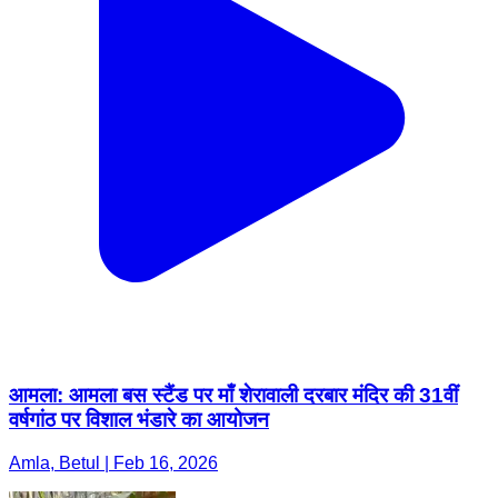
आमला: आमला बस स्टैंड पर माँ शेरावाली दरबार मंदिर की 31वीं
वर्षगांठ पर विशाल भंडारे का आयोजन
Amla, Betul | Feb 16, 2026