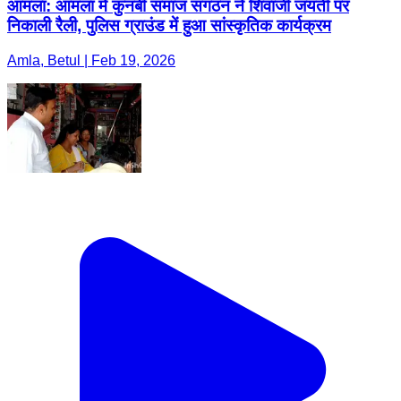
आमला: आमला में कुनबी समाज संगठन ने शिवाजी जयंती पर
निकाली रैली, पुलिस ग्राउंड में हुआ सांस्कृतिक कार्यक्रम
Amla, Betul | Feb 19, 2026