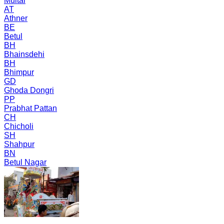
Multai
AT
Athner
BE
Betul
BH
Bhainsdehi
BH
Bhimpur
GD
Ghoda Dongri
PP
Prabhat Pattan
CH
Chicholi
SH
Shahpur
BN
Betul Nagar