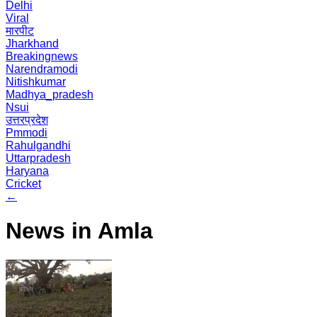
Delhi
Viral
मारपीट
Jharkhand
Breakingnews
Narendramodi
Nitishkumar
Madhya_pradesh
Nsui
उत्तरप्रदेश
Pmmodi
Rahulgandhi
Uttarpradesh
Haryana
Cricket
←
News in Amla