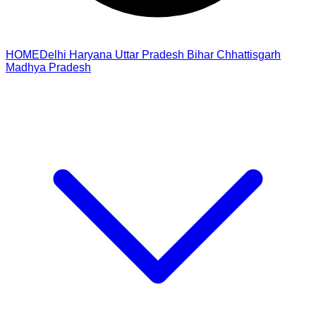
HOME
Delhi
Haryana
Uttar Pradesh
Bihar
Chhattisgarh
Madhya Pradesh