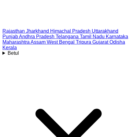
Rajasthan
Jharkhand
Himachal Pradesh
Uttarakhand
Punjab
Andhra Pradesh
Telangana
Tamil Nadu
Karnataka
Maharashtra
Assam
West Bengal
Tripura
Gujarat
Odisha
Kerala
Betul