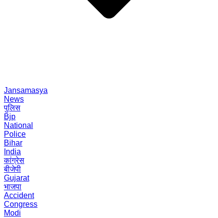
Jansamasya
News
पुलिस
Bjp
National
Police
Bihar
India
कांग्रेस
बीजेपी
Gujarat
भाजपा
Accident
Congress
Modi