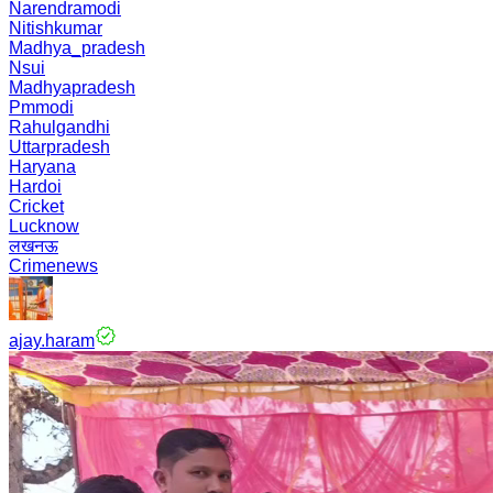
Narendramodi
Nitishkumar
Madhya_pradesh
Nsui
Madhyapradesh
Pmmodi
Rahulgandhi
Uttarpradesh
Haryana
Hardoi
Cricket
Lucknow
लखनऊ
Crimenews
ajay.haram