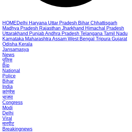
HOME
Delhi
Haryana
Uttar Pradesh
Bihar
Chhattisgarh
Madhya Pradesh
Rajasthan
Jharkhand
Himachal Pradesh
Uttarakhand
Punjab
Andhra Pradesh
Telangana
Tamil Nadu
Karnataka
Maharashtra
Assam
West Bengal
Tripura
Gujarat
Odisha
Kerala
Jansamasya
News
पुलिस
Bjp
National
Police
Bihar
India
कांग्रेस
भाजपा
Congress
Modi
Delhi
Viral
मारपीट
Breakingnews