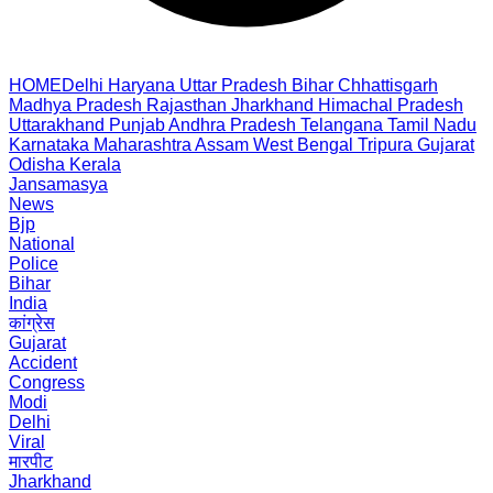
HOME
Delhi
Haryana
Uttar Pradesh
Bihar
Chhattisgarh
Madhya Pradesh
Rajasthan
Jharkhand
Himachal Pradesh
Uttarakhand
Punjab
Andhra Pradesh
Telangana
Tamil Nadu
Karnataka
Maharashtra
Assam
West Bengal
Tripura
Gujarat
Odisha
Kerala
Jansamasya
News
Bjp
National
Police
Bihar
India
कांग्रेस
Gujarat
Accident
Congress
Modi
Delhi
Viral
मारपीट
Jharkhand