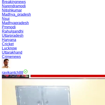
Breakingnews
Narendramodi
Nitishkumar
Madhya_pradesh
Nsui
Madhyapradesh
Pmmodi
Rahulgandhi
Uttarpradesh
Haryana
Cricket
Lucknow
Uttarakhand
Crimenews
ravikantch88