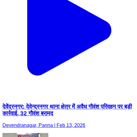
देवेंद्रनगर: देवेन्द्रनगर थाना क्षेत्र में अवैध गौवंश परिवहन पर बड़ी
कार्रवाई, 32 गौवंश बरामद
Devendranagar, Panna | Feb 13, 2026