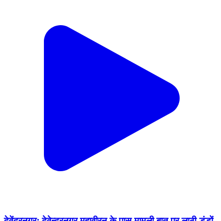
देवेंद्रनगर: देवेन्द्रनगर महावीरन के पास मामूली बात पर लाठी-डंडों