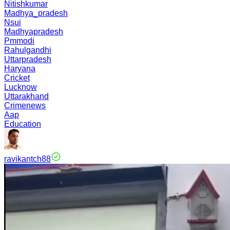
Nitishkumar
Madhya_pradesh
Nsui
Madhyapradesh
Pmmodi
Rahulgandhi
Uttarpradesh
Haryana
Cricket
Lucknow
Uttarakhand
Crimenews
Aap
Education
ravikantch88