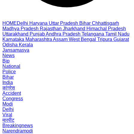
HOME
Delhi
Haryana
Uttar Pradesh
Bihar
Chhattisgarh
Madhya Pradesh
Rajasthan
Jharkhand
Himachal Pradesh
Uttarakhand
Punjab
Andhra Pradesh
Telangana
Tamil Nadu
Karnataka
Maharashtra
Assam
West Bengal
Tripura
Gujarat
Odisha
Kerala
Jansamasya
News
Bjp
National
Police
Bihar
India
कांग्रेस
Accident
Congress
Modi
Delhi
Viral
मारपीट
Breakingnews
Narendramodi