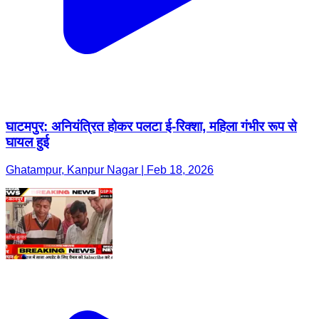
घाटमपुर: अनियंत्रित होकर पलटा ई-रिक्शा, महिला गंभीर रूप से
घायल हुई
Ghatampur, Kanpur Nagar | Feb 18, 2026