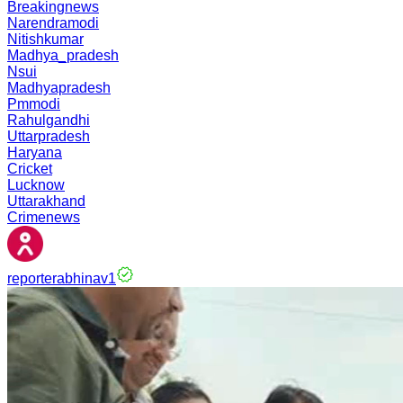
Breakingnews
Narendramodi
Nitishkumar
Madhya_pradesh
Nsui
Madhyapradesh
Pmmodi
Rahulgandhi
Uttarpradesh
Haryana
Cricket
Lucknow
Uttarakhand
Crimenews
reporterabhinav1