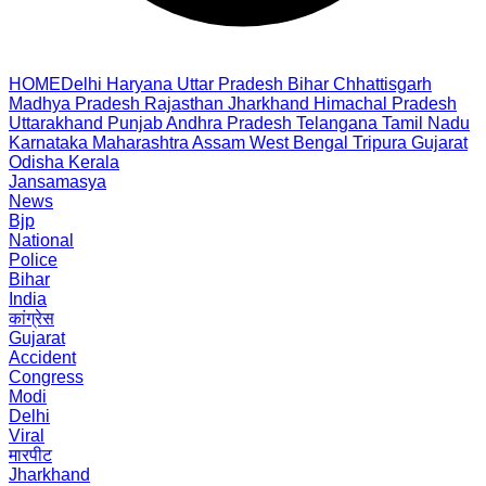
HOME
Delhi
Haryana
Uttar Pradesh
Bihar
Chhattisgarh
Madhya Pradesh
Rajasthan
Jharkhand
Himachal Pradesh
Uttarakhand
Punjab
Andhra Pradesh
Telangana
Tamil Nadu
Karnataka
Maharashtra
Assam
West Bengal
Tripura
Gujarat
Odisha
Kerala
Jansamasya
News
Bjp
National
Police
Bihar
India
कांग्रेस
Gujarat
Accident
Congress
Modi
Delhi
Viral
मारपीट
Jharkhand