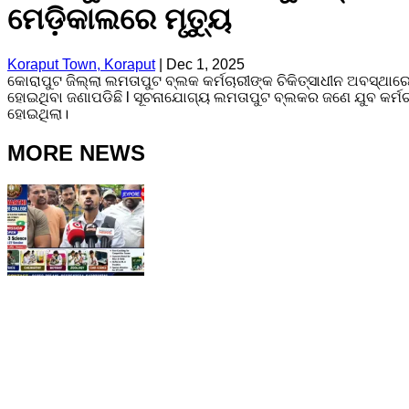
ମେଡ଼ିକାଲରେ ମୃତ୍ୟୁ
Koraput Town, Koraput
|
Dec 1, 2025
କୋରାପୁଟ ଜିଲ୍ଲା ଲମତାପୁଟ ବ୍ଲକ କର୍ମଚାରୀଙ୍କ ଚିକିତ୍ସାଧୀନ ଅବସ୍ଥାରେ
ହୋଇଥିବା ଜଣାପଡିଛି l ସୂଚନାଯୋଗ୍ୟ ଲମତାପୁଟ ବ୍ଲକର ଜଣେ ଯୁବ କର୍ମ
ହୋଇଥିଲା।
MORE NEWS