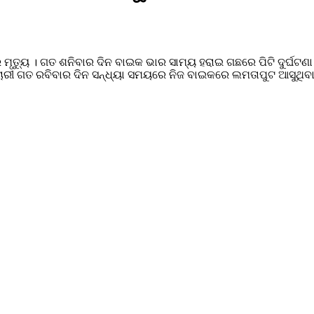
 ମୃତ୍ୟୁ । ଗତ ଶନିବାର ଦିନ ବାଇକ ଭାର ସାମ୍ୟ ହରାଇ ଗଛରେ ପିଟି ଦୁର୍ଘଟଣ
ଚାରୀ ଗତ ରବିବାର ଦିନ ସନ୍ଧ୍ୟା ସମୟରେ ନିଜ ବାଇକରେ ଲମତାପୁଟ ଆସୁଥି