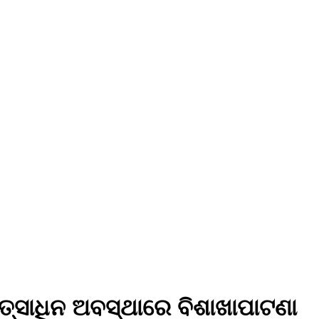
ିତ୍ସାଧିନ ଅବସ୍ଥାରେ ବିଶାଖାପାଟଣା