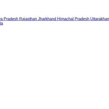
a Pradesh
Rajasthan
Jharkhand
Himachal Pradesh
Uttarakha
la