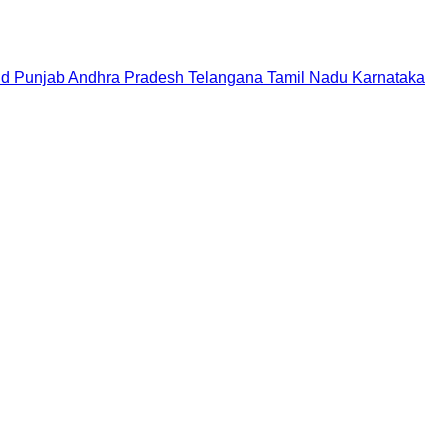
nd
Punjab
Andhra Pradesh
Telangana
Tamil Nadu
Karnataka