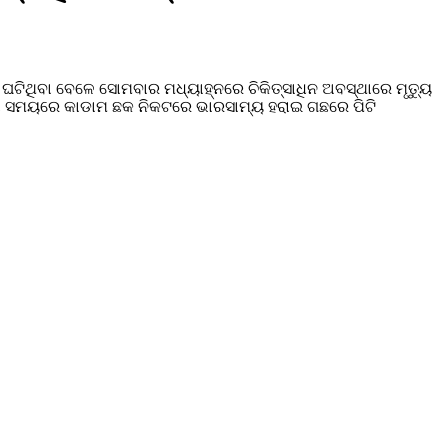
ା ଘଟିଥିବା ବେଳେ ସୋମବାର ମଧ୍ୟାହ୍ନରେ ଚିକିତ୍ସାଧିନ ଅବସ୍ଥାରେ ମୃତ୍ୟୁ
ବା ସମୟରେ କାଡାମ ଛକ ନିକଟରେ ଭାରସାମ୍ୟ ହରାଇ ଗଛରେ ପିଟି