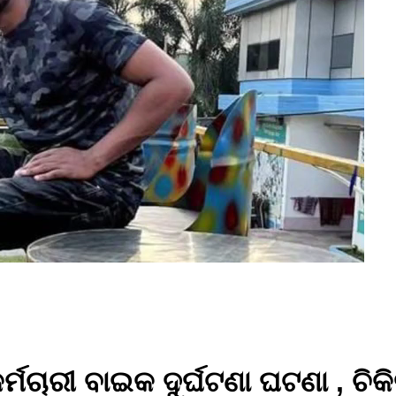
ମଚାରୀ ବାଇକ ଦୁର୍ଘଟଣା ଘଟଣା , ଚିକ