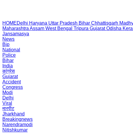
HOME
Delhi
Haryana
Uttar Pradesh
Bihar
Chhattisgarh
Madhy
Maharashtra
Assam
West Bengal
Tripura
Gujarat
Odisha
Kera
Jansamasya
News
Bjp
National
Police
Bihar
India
कांग्रेस
Gujarat
Accident
Congress
Modi
Delhi
Viral
मारपीट
Jharkhand
Breakingnews
Narendramodi
Nitishkumar