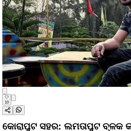
10
କୋରାପୁଟ ସହର: ଲମତାପୁଟ ବ୍ଳକ କର୍