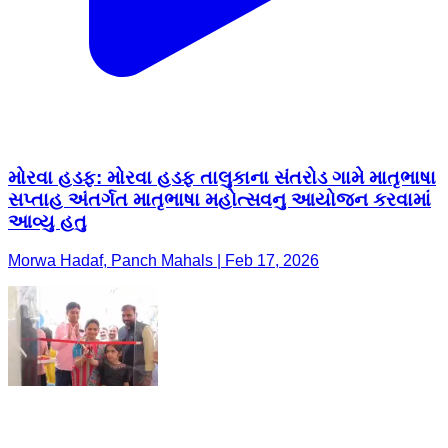
મોરવા હડફ: મોરવા હડફ તાલુકાના સંતરોડ ગામે માતૃભાષા
સપ્તાહ અંતર્ગત માતૃભાષા મહોત્સવનુ આયોજન કરવામાં
આવ્યુ હતુ
Morwa Hadaf, Panch Mahals | Feb 17, 2026