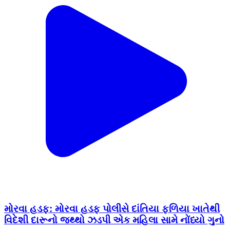
મોરવા હડફ: મોરવા હડફ પોલીસે દાંતિયા ફળિયા ખાતેથી
વિદેશી દારૂનો જથ્થો ઝડપી એક મહિલા સામે નોંધ્યો ગુનો