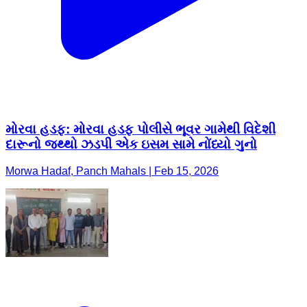
મોરવા હડફ: મોરવા હડફ પોલીસે ભૂવર ગામેથી વિદેશી
દારૂનો જથ્થો ઝડપી એક ઇસમ સામે નોંધ્યો ગુનો
Morwa Hadaf, Panch Mahals | Feb 15, 2026