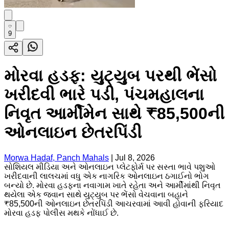
9
મોરવા હડફ: યુટ્યુબ પરથી ભેંસો
ખરીદવી ભારે પડી, પંચમહાલના
નિવૃત આર્મીમેન સાથે ₹85,500ની
ઓનલાઇન છેતરપિંડી
Morwa Hadaf, Panch Mahals
|
Jul 8, 2026
સોશિયલ મીડિયા અને ઓનલાઇન પ્લેટફોર્મ પર સસ્તા ભાવે પશુઓ
ખરીદવાની લાલચમાં વધુ એક નાગરિક ઓનલાઇન ઠગાઈનો ભોગ
બન્યો છે. મોરવા હડફના નવાગામ ખાતે રહેતા અને આર્મીમાંથી નિવૃત
થયેલા એક જવાન સાથે યુટ્યુબ પર ભેંસો વેચવાના બહાને
₹85,500ની ઓનલાઇન છેતરપિંડી આચરવામાં આવી હોવાની ફરિયાદ
મોરવા હડફ પોલીસ મથકે નોંધાઈ છે.