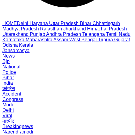
HOME
Delhi
Haryana
Uttar Pradesh
Bihar
Chhattisgarh
Madhya Pradesh
Rajasthan
Jharkhand
Himachal Pradesh
Uttarakhand
Punjab
Andhra Pradesh
Telangana
Tamil Nadu
Karnataka
Maharashtra
Assam
West Bengal
Tripura
Gujarat
Odisha
Kerala
Jansamasya
News
Bjp
National
Police
Bihar
India
कांग्रेस
Accident
Congress
Modi
Delhi
Viral
मारपीट
Breakingnews
Narendramodi