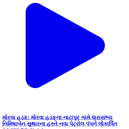
મોરવા હડફ: મોરવા હડફના નાટાપુર ગામે ધારાસભ્ય
નિમિષાબેન સુથારના હસ્તે નવા પેટ્રોલ પંપને લોકાર્પિત