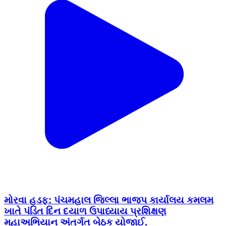
મોરવા હડફ: પંચમહાલ જિલ્લા ભાજપ કાર્યાલય કમલમ
ખાતે પંડિત દિન દયાળ ઉપાધ્યાય પ્રશિક્ષણ
મહાઅભિયાન અંતર્ગત બેઠક યોજાઈ.