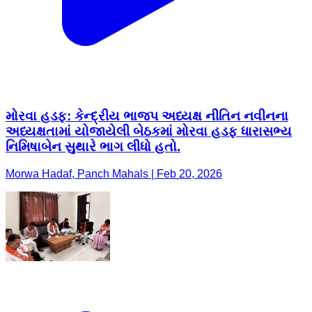
મોરવા હડફ: કેન્દ્રીય ભાજપ અધ્યક્ષ નીતિન નવીનના
અધ્યક્ષતામાં યોજાયેલી બેઠકમાં મોરવા હડફ ધારાસભ્ય
નિમિષાબેન સુથારે ભાગ લીધો હતો.
Morwa Hadaf, Panch Mahals | Feb 20, 2026