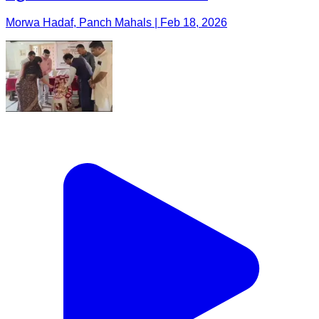
Morwa Hadaf, Panch Mahals | Feb 18, 2026