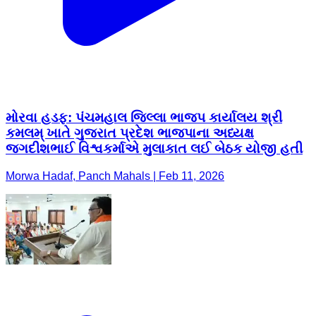
મોરવા હડફ: પંચમહાલ જિલ્લા ભાજપ કાર્યાલય શ્રી
કમલમ્ ખાતે ગુજરાત પ્રદેશ ભાજપાના અધ્યક્ષ
જગદીશભાઈ વિશ્વકર્માએ મુલાકાત લઈ બેઠક યોજી હતી
Morwa Hadaf, Panch Mahals | Feb 11, 2026