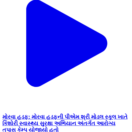
મોરવા હડફ: મોરવા હડફની પીએમ શ્રી મોડલ સ્કૂલ ખાતે
કિશોરી સ્વાસ્થ્ય સુરક્ષા અભિયાન અંતર્ગત આરોગ્ય
તપાસ કેમ્પ યોજાયો હતો