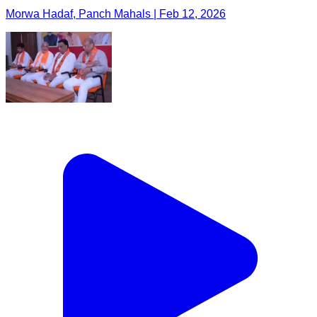
Morwa Hadaf, Panch Mahals | Feb 12, 2026