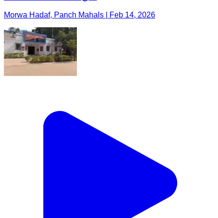
Morwa Hadaf, Panch Mahals | Feb 14, 2026