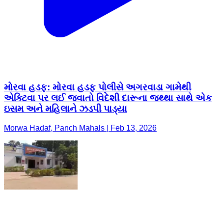
મોરવા હડફ: મોરવા હડફ પોલીસે અગરવાડા ગામેથી
એક્ટિવા પર લઈ જવાતો વિદેશી દારૂના જથ્થા સાથે એક
ઇસમ અને મહિલાને ઝડપી પાડ્યા
Morwa Hadaf, Panch Mahals | Feb 13, 2026