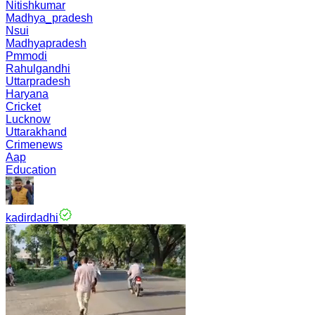
Nitishkumar
Madhya_pradesh
Nsui
Madhyapradesh
Pmmodi
Rahulgandhi
Uttarpradesh
Haryana
Cricket
Lucknow
Uttarakhand
Crimenews
Aap
Education
kadirdadhi