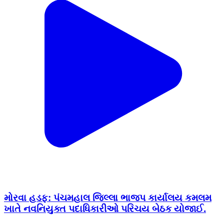
મોરવા હડફ: પંચમહાલ જિલ્લા ભાજપ કાર્યાલય કમલમ
ખાતે નવનિયુક્ત પદાધિકારીઓ પરિચય બેઠક યોજાઈ.