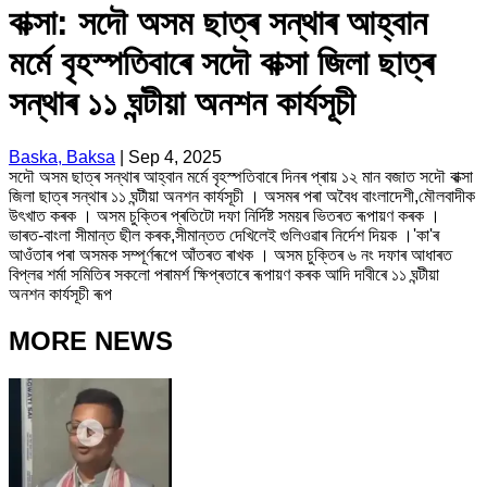
বাক্সা: সদৌ অসম ছাত্ৰ সন্থাৰ আহ্বান
মৰ্মে বৃহস্পতিবাৰে সদৌ বাক্সা জিলা ছাত্ৰ
সন্থাৰ ১১ ঘন্টীয়া অনশন কাৰ্যসূচী
Baska, Baksa
|
Sep 4, 2025
সদৌ অসম ছাত্ৰ সন্থাৰ আহ্বান মৰ্মে বৃহস্পতিবাৰে দিনৰ প্ৰায় ১২ মান বজাত সদৌ বাক্সা
জিলা ছাত্ৰ সন্থাৰ ১১ ঘন্টীয়া অনশন কাৰ্যসূচী । অসমৰ পৰা অবৈধ বাংলাদেশী,মৌলবাদীক
উৎখাত কৰক । অসম চুক্তিৰ প্ৰতিটো দফা নিৰ্দিষ্ট সময়ৰ ভিতৰত ৰূপায়ণ কৰক ।
ভাৰত-বাংলা সীমান্ত ছীল কৰক,সীমান্তত দেখিলেই গুলিওৱাৰ নিৰ্দেশ দিয়ক ।'কা'ৰ
আওঁতাৰ পৰা অসমক সম্পূৰ্ণৰূপে আঁতৰত ৰাখক । অসম চুক্তিৰ ৬ নং দফাৰ আধাৰত
বিপ্লৱ শৰ্মা সমিতিৰ সকলো পৰামৰ্শ ক্ষিপ্ৰতাৰে ৰূপায়ণ কৰক আদি দাবীৰে ১১ ঘন্টীয়া
অনশন কাৰ্যসূচী ৰূপ
MORE NEWS