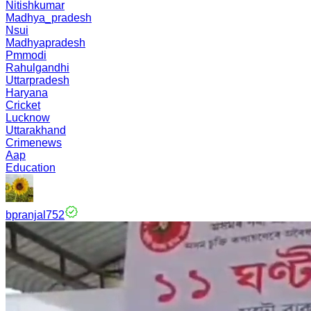
Nitishkumar
Madhya_pradesh
Nsui
Madhyapradesh
Pmmodi
Rahulgandhi
Uttarpradesh
Haryana
Cricket
Lucknow
Uttarakhand
Crimenews
Aap
Education
bpranjal752