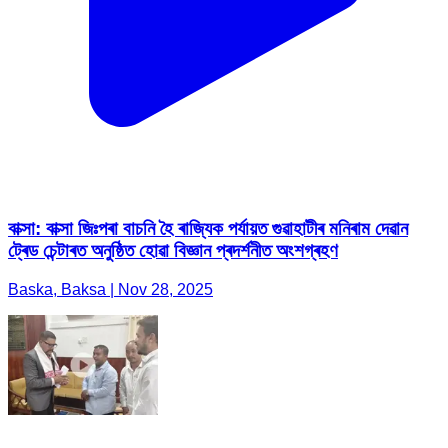
বাক্সা: বাক্সা জিঃপৰা বাচনি হৈ ৰাজ্যিক পৰ্যায়ত গুৱাহাটীৰ মনিৰাম দেৱান
ট্ৰেড চেন্টাৰত অনুষ্ঠিত হোৱা বিজ্ঞান প্ৰদৰ্শনীত অংশগ্ৰহণ
Baska, Baksa | Nov 28, 2025