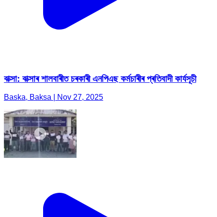
বাক্সা: বাক্সাৰ শালবাৰীত চৰকাৰী এনপিএছ কৰ্মচাৰীৰ প্ৰতিবাদী কাৰ্যসূচী
Baska, Baksa | Nov 27, 2025