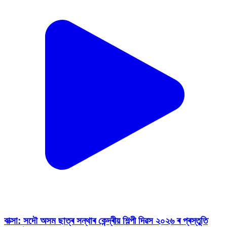
বাক্সা: সদৌ অসম ছাত্ৰ সন্থাৰ কেন্দ্ৰীয় শিল্পী দিৱস ২০২৬ ৰ প্ৰস্তুতি