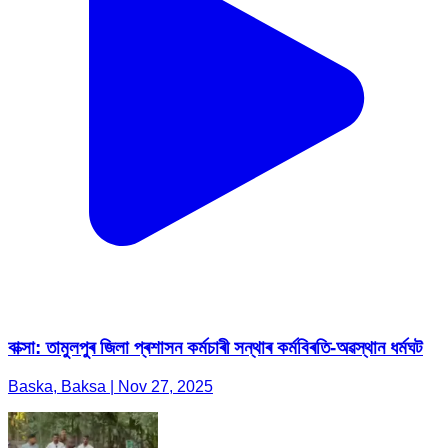
বাক্সা: তামুলপুৰ জিলা প্ৰশাসন কৰ্মচাৰী সন্থাৰ কৰ্মবিৰতি-অৱস্থান ধৰ্মঘট
Baska, Baksa | Nov 27, 2025