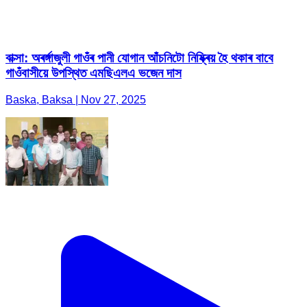
বাক্সা: অৰৰ্ঙ্গাজুলী গাওঁৰ পানী যোগান আঁচনিটো নিষ্ক্ৰিয় হৈ থকাৰ বাবে
গাওঁবাসীয়ে উপস্থিত এমছিএলএ ভজেন দাস
Baska, Baksa | Nov 27, 2025