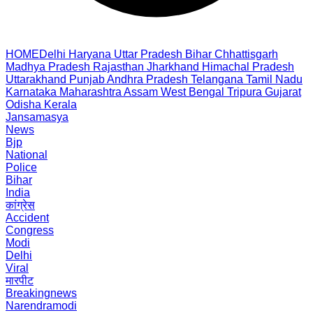
HOME
Delhi
Haryana
Uttar Pradesh
Bihar
Chhattisgarh
Madhya Pradesh
Rajasthan
Jharkhand
Himachal Pradesh
Uttarakhand
Punjab
Andhra Pradesh
Telangana
Tamil Nadu
Karnataka
Maharashtra
Assam
West Bengal
Tripura
Gujarat
Odisha
Kerala
Jansamasya
News
Bjp
National
Police
Bihar
India
कांग्रेस
Accident
Congress
Modi
Delhi
Viral
मारपीट
Breakingnews
Narendramodi