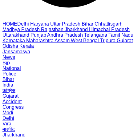
HOME
Delhi
Haryana
Uttar Pradesh
Bihar
Chhattisgarh
Madhya Pradesh
Rajasthan
Jharkhand
Himachal Pradesh
Uttarakhand
Punjab
Andhra Pradesh
Telangana
Tamil Nadu
Karnataka
Maharashtra
Assam
West Bengal
Tripura
Gujarat
Odisha
Kerala
Jansamasya
News
Bjp
National
Police
Bihar
India
कांग्रेस
Gujarat
Accident
Congress
Modi
Delhi
Viral
मारपीट
Jharkhand