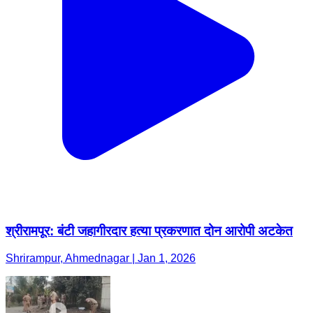
श्रीरामपूर: बंटी जहागीरदार हत्या प्रकरणात दोन आरोपी अटकेत
Shrirampur, Ahmednagar | Jan 1, 2026