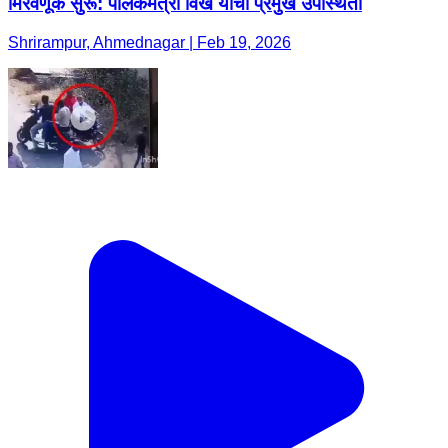
मिरवणूक सुरू: पालकमंत्री विखे यांची प्रमुख उपस्थिती
Shrirampur, Ahmednagar | Feb 19, 2026