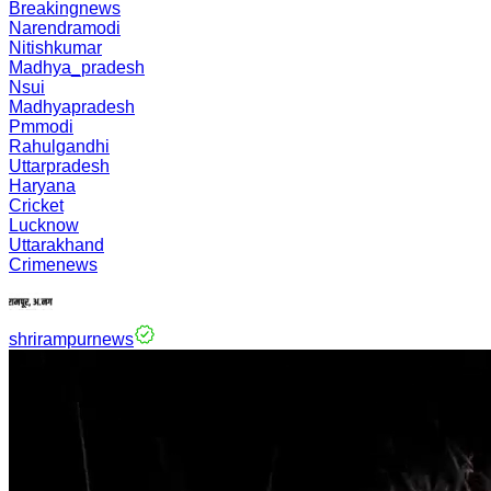
Breakingnews
Narendramodi
Nitishkumar
Madhya_pradesh
Nsui
Madhyapradesh
Pmmodi
Rahulgandhi
Uttarpradesh
Haryana
Cricket
Lucknow
Uttarakhand
Crimenews
shrirampurnews