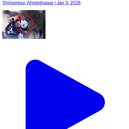
Shrirampur, Ahmednagar | Jan 3, 2026