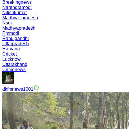
Breakingnews
Narendramodi
Nitishkumar
Madhya_pradesh
Nsui
Madhyapradesh
Pmmodi
Rahulgandhi
Uttarpradesh
Haryana
Cricket
Lucknow
Uttarakhand
Crimenews
dkfmnews1001