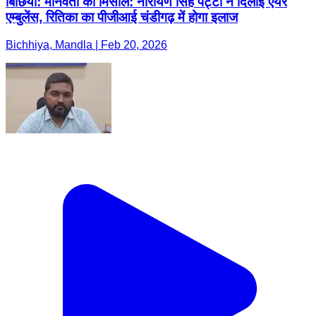
बिछिया: मानवता की मिसाल: नारायण सिंह पट्टा ने दिलाई एयर
एम्बुलेंस, रितिका का पीजीआई चंडीगढ़ में होगा इलाज
Bichhiya, Mandla | Feb 20, 2026