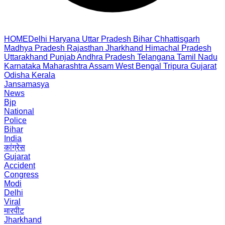
HOME
Delhi
Haryana
Uttar Pradesh
Bihar
Chhattisgarh
Madhya Pradesh
Rajasthan
Jharkhand
Himachal Pradesh
Uttarakhand
Punjab
Andhra Pradesh
Telangana
Tamil Nadu
Karnataka
Maharashtra
Assam
West Bengal
Tripura
Gujarat
Odisha
Kerala
Jansamasya
News
Bjp
National
Police
Bihar
India
कांग्रेस
Gujarat
Accident
Congress
Modi
Delhi
Viral
मारपीट
Jharkhand