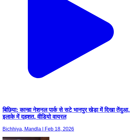
बिछिया: कान्हा नेशनल पार्क से सटे भानपुर खेड़ा में दिखा तेंदुआ,
इलाके में दहशत, वीडियो वायरल
Bichhiya, Mandla | Feb 18, 2026