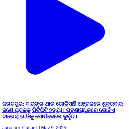
ଜଗତପୁର: ବାରଙ୍ଗ ଥାନା ଗୋଡିସାହି ଅଞ୍ଚଳରେ ଶୁକ୍ରବାର
ଜଣେ ଯୁବକକୁ ପିଟିପିଟି ହତ୍ୟା। ଘଟଣାସ୍ଥଳରେ ଗୋଟିଏ
ଟାଭେରା ଗାଡିକୁ ପୋଡିଦେଲେ ଦୁର୍ବୃତ।
Jagatpur, Cuttack | May 9, 2025