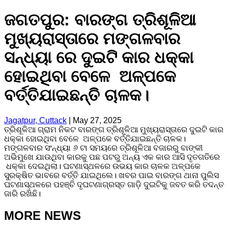
ଜଗତପୁର: ବାରଙ୍ଗ ତ୍ରିଶୂଳିଆ
ମୁଖ୍ୟରାସ୍ତାରେ ମଙ୍ଗଳବାର
ସନ୍ଧ୍ୟା ରେ ଦୁଇଟି କାର ଧକ୍କା
ହୋଇଥିବା ବେଳେ ଅଳ୍ପକେ
ବର୍ତ୍ତିଯାଇଛନ୍ତି ଚାଳକ।
Jagatpur, Cuttack
|
May 27, 2025
ତ୍ରିଶୂଳିଆ ଗ୍ରାମ ନିକଟ ବାରଙ୍ଗ ତ୍ରିଶୂଳିଆ ମୁଖ୍ୟରାସ୍ତାରେ ଦୁଇଟି କାର
ଧକ୍କା ହୋଇଥିବା ବେଳେ ଅଳ୍ପକେ ବର୍ତ୍ତିଯାଇଛନ୍ତି ଚାଳକ।
ମଙ୍ଗଳବାର ସଂନ୍ଧ୍ୟା ୬ ଟା ସମୟରେ ତ୍ରିଶୂଳିଆ ବଜାରରୁ ବାଙ୍କୀ
ଅଭିମୁଖେ ଯାଉଥିବା କାରକୁ ପଛ ପଟରୁ ଅନ୍ୟ ଏକ କାର ଆସି ଦୃତଗତିରେ
ଧକ୍କା ଦେଇଥିଲା। ଘଟଣାସ୍ଥଳରେ ଉଭୟ କାର ଚାଳକ ଅଳ୍ପକେ
ସୁରକ୍ଷିତ ଭାବରେ ବର୍ତ୍ତି ଯାଇଥିଲେ। ଖବର ପାଇ ବାରଙ୍ଗ ଥାନା ପୁଲିସ
ଘଟଣାସ୍ଥଳରେ ପହଞ୍ଚି ଦୃଘଟଣାଗ୍ରସ୍ତ ଗାଡ଼ି ଦୁଇଟିକୁ ଜବତ କରି ତଦନ୍ତ
ଜାରି ରଖିଛି।
MORE NEWS