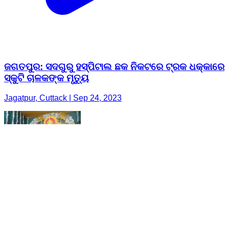
ଜଗତପୁର: ସଦଗୁରୁ ହସ୍ପିଟାଲ ଛକ ନିକଟରେ ଟ୍ରକ ଧକ୍କାରେ
ସ୍କୁଟି ଚାଳକଙ୍କ ମୃତ୍ୟୁ
Jagatpur, Cuttack | Sep 24, 2023