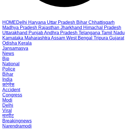
HOME
Delhi
Haryana
Uttar Pradesh
Bihar
Chhattisgarh
Madhya Pradesh
Rajasthan
Jharkhand
Himachal Pradesh
Uttarakhand
Punjab
Andhra Pradesh
Telangana
Tamil Nadu
Karnataka
Maharashtra
Assam
West Bengal
Tripura
Gujarat
Odisha
Kerala
Jansamasya
News
Bjp
National
Police
Bihar
India
कांग्रेस
Accident
Congress
Modi
Delhi
Viral
मारपीट
Breakingnews
Narendramodi