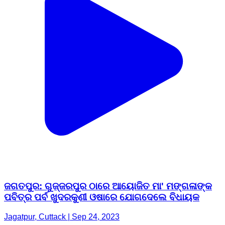
ଜଗତପୁର: ଗୁଜ୍ଜରପୁର ଠାରେ ଆୟୋଜିତ ମା' ମଙ୍ଗଳାଙ୍କ
ପବିତ୍ର ପର୍ବ ଖୁଦରକୁଣୀ ଓଷାରେ ଯୋଗଦେଲେ ବିଧାୟକ
Jagatpur, Cuttack | Sep 24, 2023