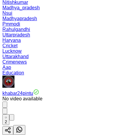
Nitishkumar
Madhya_pradesh
Nsui
Madhyapradesh
Pmmodi
Rahulgandhi
Uttarpradesh
Haryana
Cricket
Lucknow
Uttarakhand
Crimenews
Aap
Education
khabar24pintu
No video available
2