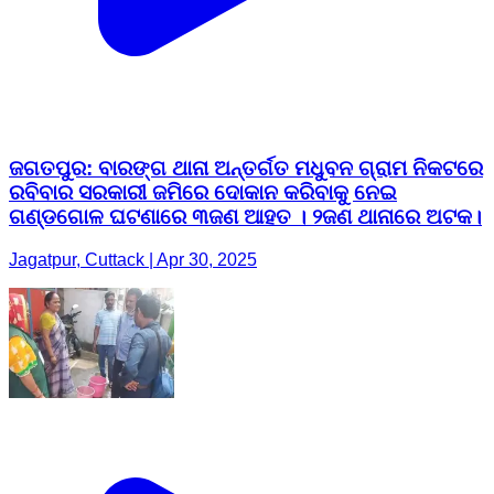
ଜଗତପୁର: ବାରଙ୍ଗ ଥାନା ଅନ୍ତର୍ଗତ ମଧୁବନ ଗ୍ରାମ ନିକଟରେ
ରବିବାର ସରକାରୀ ଜମିରେ ଦୋକାନ କରିବାକୁ ନେଇ
ଗଣ୍ଡଗୋଳ ଘଟଣାରେ ୩ଜଣ ଆହତ । ୨ଜଣ ଥାନାରେ ଅଟକ।
Jagatpur, Cuttack | Apr 30, 2025