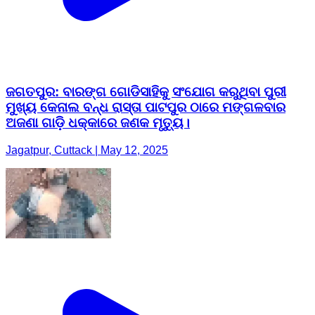
ଜଗତପୁର: ବାରଙ୍ଗ ଗୋଡିସାହିକୁ ସଂଯୋଗ କରୁଥିବା ପୁରୀ
ମୁଖ୍ୟ କେନାଲ ବନ୍ଧ ରାସ୍ତା ପାଟପୁର ଠାରେ ମଙ୍ଗଳବାର
ଅଜଣା ଗାଡ଼ି ଧକ୍କାରେ ଜଣକ ମୃତ୍ୟୁ।
Jagatpur, Cuttack | May 12, 2025