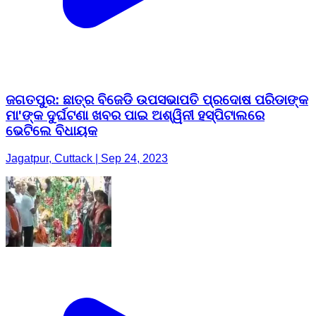
ଜଗତପୁର: ଛାତ୍ର ବିଜେଡି ଉପସଭାପତି ପ୍ରଦୋଷ ପରିଡାଙ୍କ
ମା'ଙ୍କ ଦୁର୍ଘଟଣା ଖବର ପାଇ ଅଶ୍ୱିନୀ ହସ୍ପିଟାଲରେ
ଭେଟିଲେ ବିଧାୟକ
Jagatpur, Cuttack | Sep 24, 2023