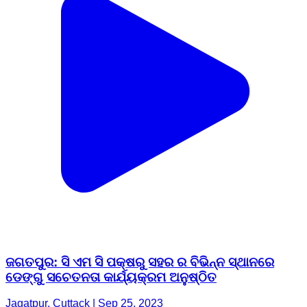
ଜଗତପୁର: ସି ଏମ ସି ପକ୍ଷରୁ ସହର ର ବିଭିନ୍ନ ସ୍ଥାନରେ
ଡେଙ୍ଗୁ ସଚେତନତା କାର୍ଯ୍ୟକ୍ରମ ଅନୁଷ୍ଠିତ
Jagatpur, Cuttack | Sep 25, 2023