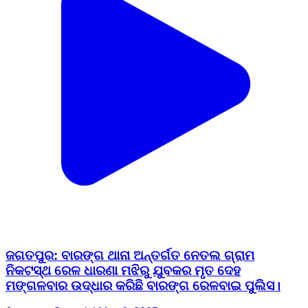
ଜଗତପୁର: ବାରଙ୍ଗ ଥାନା ଅନ୍ତର୍ଗତ ନେତଲ ଗ୍ରାମ
ନିକଟସ୍ଥ ରେଳ ଧାରଣା ମଝିରୁ ଯୁବକର ମୃତ ଦେହ
ମଙ୍ଗଳବାର ଉଦ୍ଧାର କରିଛି ବାରଙ୍ଗ ରେଳବାଇ ପୁଲିସ।