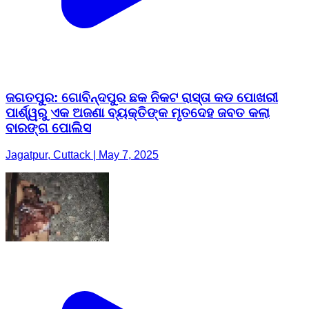
ଜଗତପୁର: ଗୋବିନ୍ଦପୁର ଛକ ନିକଟ ରାସ୍ତା କଡ ପୋଖରୀ
ପାର୍ଶ୍ୱରୁ ଏକ ଅଜଣା ବ୍ୟକ୍ତିଙ୍କ ମୃତଦେହ ଜବତ କଲା
ବାରଙ୍ଗ ପୋଲିସ
Jagatpur, Cuttack | May 7, 2025