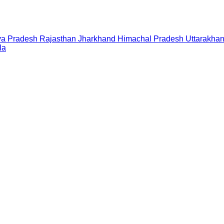
a Pradesh
Rajasthan
Jharkhand
Himachal Pradesh
Uttarakha
la