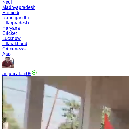
Nsui
Madhyapradesh
Pmmodi
Rahulgandhi
Uttarpradesh
Haryana
Cricket
Lucknow
Uttarakhand
Crimenews
Aap
anjum.alam09