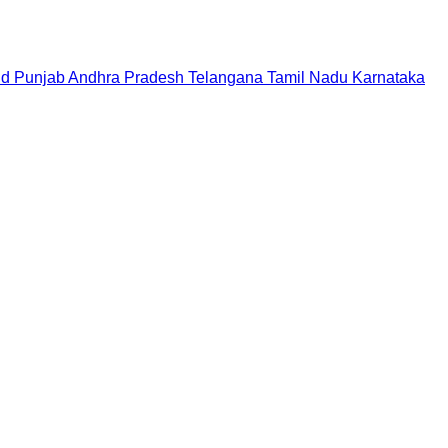
nd
Punjab
Andhra Pradesh
Telangana
Tamil Nadu
Karnataka