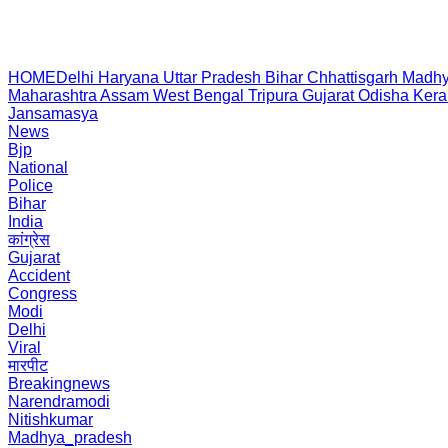
HOME
Delhi
Haryana
Uttar Pradesh
Bihar
Chhattisgarh
Madhy
Maharashtra
Assam
West Bengal
Tripura
Gujarat
Odisha
Kera
Jansamasya
News
Bjp
National
Police
Bihar
India
कांग्रेस
Gujarat
Accident
Congress
Modi
Delhi
Viral
मारपीट
Breakingnews
Narendramodi
Nitishkumar
Madhya_pradesh