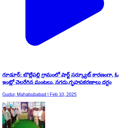
గూడూర్: బొల్లేపల్లి గ్రామంలో షార్ట్ సర్క్యూట్ కారణంగా, ఓ
ఇంట్లో చెలరేగిన మంటలు, నగదు,గృహపకరణాలు దగ్దం
Gudur, Mahabubabad | Feb 10, 2025