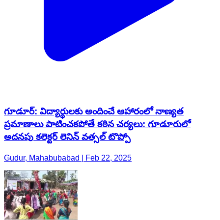
గూడూర్: విద్యార్థులకు అందించే ఆహారంలో నాణ్యత
ప్రమాణాలు పాటించకపోతే కఠిన చర్యలు: గూడూరులో
అదనపు కలెక్టర్ లెనిన్ వత్సల్ టొప్పో
Gudur, Mahabubabad | Feb 22, 2025