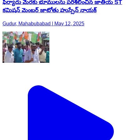
ఫిర్యాదు మేరకు భూములను పరిశీలించిన జాతీయ ST
కమిషన్ మెంబర్ జాటోతు హుస్సేన్ నాయక్
Gudur, Mahabubabad | May 12, 2025