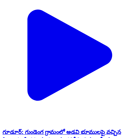
గూడూర్: గుండెంగ గ్రామంలో అడవి భూములపై వచ్చిన