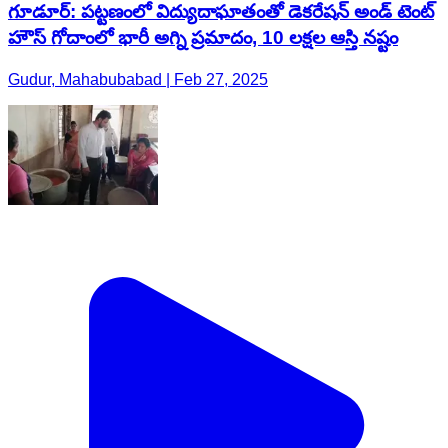
గూడూర్: పట్టణంలో విద్యుదాఘాతంతో డెకరేషన్ అండ్ టెంట్
హౌస్ గోదాంలో భారీ అగ్ని ప్రమాదం, 10 లక్షల ఆస్తి నష్టం
Gudur, Mahabubabad | Feb 27, 2025