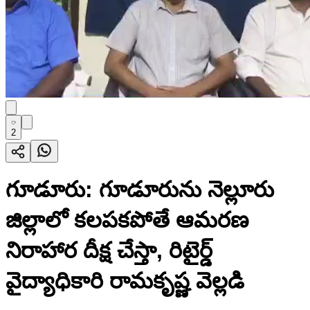
2
గూడూరు: గూడూరును నెల్లూరు
జిల్లాలో కలపకపోతే ఆమరణ
నిరాహార దీక్ష చేస్తా, రిటైర్డ్
వైద్యాధికారి రామకృష్ణ వెల్లడి