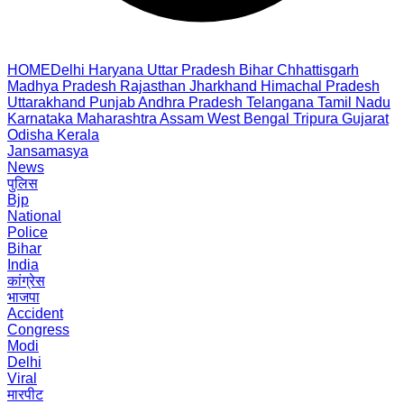
HOME
Delhi
Haryana
Uttar Pradesh
Bihar
Chhattisgarh
Madhya Pradesh
Rajasthan
Jharkhand
Himachal Pradesh
Uttarakhand
Punjab
Andhra Pradesh
Telangana
Tamil Nadu
Karnataka
Maharashtra
Assam
West Bengal
Tripura
Gujarat
Odisha
Kerala
Jansamasya
News
पुलिस
Bjp
National
Police
Bihar
India
कांग्रेस
भाजपा
Accident
Congress
Modi
Delhi
Viral
मारपीट