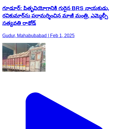
గూడూర్: పితృవియోగానికి గురైన BRS నాయకుడు,
రవికుమార్‌ను పరామర్శించిన మాజీ మంత్రి, ఎమ్మెల్సీ
సత్యవతి రాథోడ్
Gudur, Mahabubabad | Feb 1, 2025