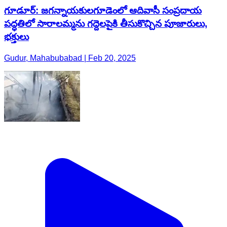
గూడూర్: జగన్నాయకులగూడెంలో ఆదివాసీ సంప్రదాయ
పద్ధతిలో సారాలమ్మను గద్దెలపైకి తీసుకొచ్చిన పూజారులు,
భక్తులు
Gudur, Mahabubabad | Feb 20, 2025