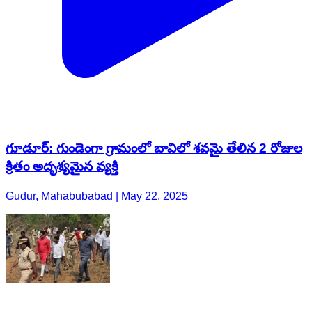
గూడూర్: గుండెంగా గ్రామంలో బావిలో శవమై తేలిన 2 రోజుల
క్రితం అదృశ్యమైన వ్యక్తి
Gudur, Mahabubabad | May 22, 2025