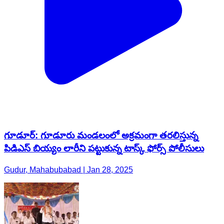
గూడూర్: గూడూరు మండలంలో అక్రమంగా తరలిస్తున్న
పిడిఎస్ బియ్యం లారీని పట్టుకున్న టాస్క్ ఫోర్స్ పోలీసులు
Gudur, Mahabubabad | Jan 28, 2025