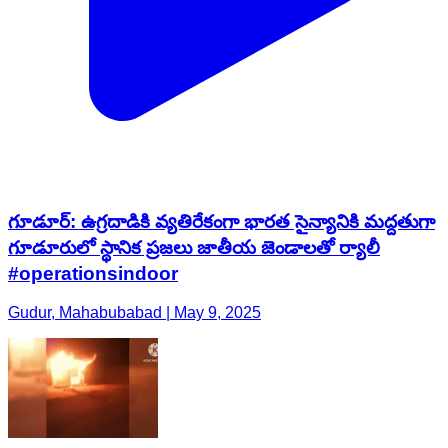
గూడూర్: ఉగ్రదాడికి వ్యతిరేకంగా భారత సైన్యానికి మద్దతుగా
గూడూరులో స్థానిక ప్రజలు జాతీయ జెండాలతో ర్యాలీ
#operationsindoor
Gudur, Mahabubabad | May 9, 2025