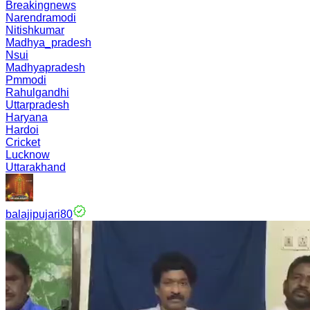
Breakingnews
Narendramodi
Nitishkumar
Madhya_pradesh
Nsui
Madhyapradesh
Pmmodi
Rahulgandhi
Uttarpradesh
Haryana
Hardoi
Cricket
Lucknow
Uttarakhand
balajipujari80