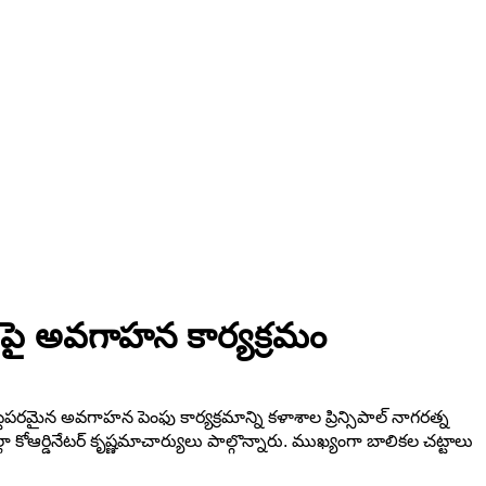
లపై అవగాహన కార్యక్రమం
పరమైన అవగాహన పెంఫు కార్యక్రమాన్ని కళాశాల ప్రిన్సిపాల్ నాగరత్న
ల్లా కోఆర్డినేటర్ కృష్ణమాచార్యులు పాల్గొన్నారు. ముఖ్యంగా బాలికల చట్టాలు