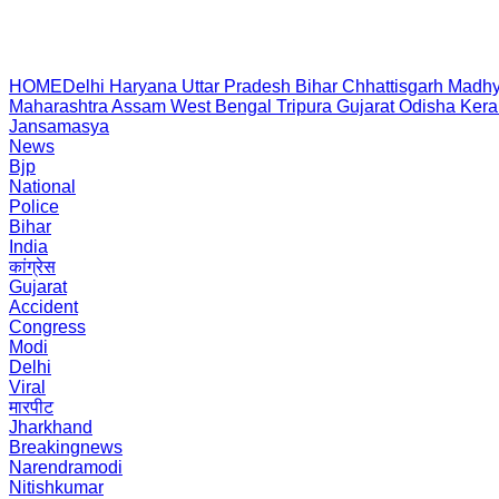
HOME
Delhi
Haryana
Uttar Pradesh
Bihar
Chhattisgarh
Madhy
Maharashtra
Assam
West Bengal
Tripura
Gujarat
Odisha
Kera
Jansamasya
News
Bjp
National
Police
Bihar
India
कांग्रेस
Gujarat
Accident
Congress
Modi
Delhi
Viral
मारपीट
Jharkhand
Breakingnews
Narendramodi
Nitishkumar