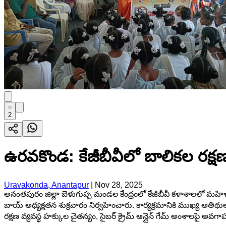
2
ఉరవకొండ: కేజీబీవీలో బాలికల రక
Uravakonda, Anantapur
|
Nov 28, 2025
అనంతపురం జిల్లా బెళుగుప్ప మండల కేంద్రంలో కేజీబీవీ కళాశాలలో మహిళా
బాయ్ అధ్యక్షతన శుక్రవారం నిర్వహించారు. కార్యక్రమానికి ముఖ్య అతిథులుగా 
రక్షణ వ్యవస్థ హక్కుల చైతన్యం, సైబర్ క్రైమ్ ఆన్లైన్ గేమ్ అంశాలపై అవగ