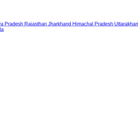
a Pradesh
Rajasthan
Jharkhand
Himachal Pradesh
Uttarakha
la