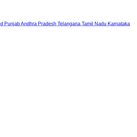
nd
Punjab
Andhra Pradesh
Telangana
Tamil Nadu
Karnataka