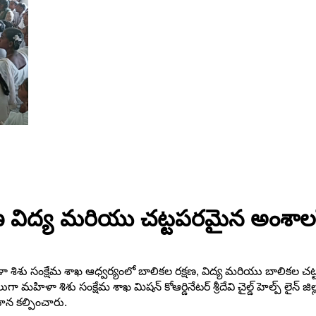
్షణ విద్య మరియు చట్టపరమైన అంశా
 శిశు సంక్షేమ శాఖ ఆధ్వర్యంలో బాలికల రక్షణ, విద్య మరియు బాలికల చట్ట
మహిళా శిశు సంక్షేమ శాఖ మిషన్ కోఆర్డినేటర్ శ్రీదేవి చైల్డ్ హెల్ప్ లైన్ జి
ాహన కల్పించారు.