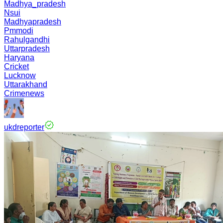
Madhya_pradesh
Nsui
Madhyapradesh
Pmmodi
Rahulgandhi
Uttarpradesh
Haryana
Cricket
Lucknow
Uttarakhand
Crimenews
ukdreporter