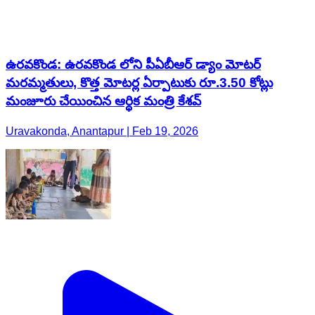
ఉరవకొండ: ఉరవకొండ లోని పీఏబీఆర్ డ్యాం మోటర్
మరమ్మతులు, కొత్త మోటర్ల ఏర్పాటుకు రూ.3.50 కోట్లు
మంజూరు చేయించిన ఆర్థిక మంత్రి కేశవ్
Uravakonda, Anantapur | Feb 19, 2026