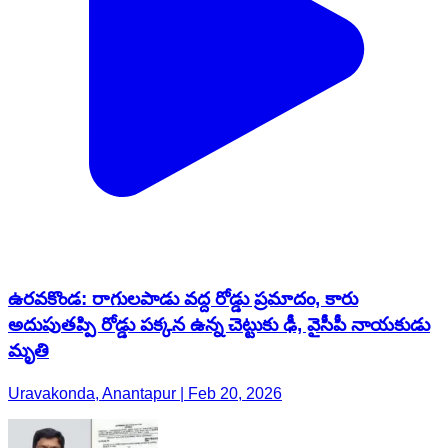
ఉరవకొండ: రాగులపాడు వద్ద రోడ్డు ప్రమాదం, కారు
అదుపుతప్పి రోడ్డు పక్కన ఉన్న చెట్టుకు ఢీ, వైసీపీ నాయకుడు
మృతి
Uravakonda, Anantapur | Feb 20, 2026