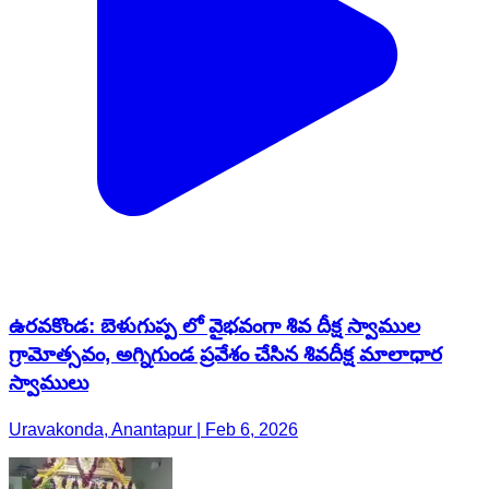
ఉరవకొండ: బెళుగుప్ప లో వైభవంగా శివ దీక్ష స్వాముల
గ్రామోత్సవం, అగ్నిగుండ ప్రవేశం చేసిన శివదీక్ష మాలాధార
స్వాములు
Uravakonda, Anantapur | Feb 6, 2026