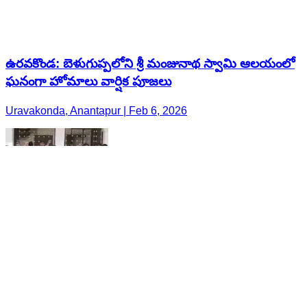
ఉరవకొండ: బెళుగుప్పలోని శ్రీ మంజునాథ స్వామి ఆలయంలో
ఘనంగా హోమాలు వార్షిక పూజలు
Uravakonda, Anantapur | Feb 6, 2026