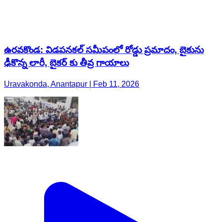
ఉరవకొండ: విడపనకల్ సమీపంలో రోడ్డు ప్రమాదం, బైకును
ఢీకొన్న లారీ, బైకర్ కు తీవ్ర గాయాలు
Uravakonda, Anantapur | Feb 11, 2026