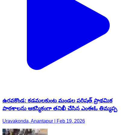
ఉరవకొండ: కడమలకుంట మండల పరిషత్ ప్రాథమిక
పాఠశాలను ఆకస్మికంగా తనిఖీ చేసిన ఎంఈఓ తిమ్మప్ప
Uravakonda, Anantapur | Feb 19, 2026