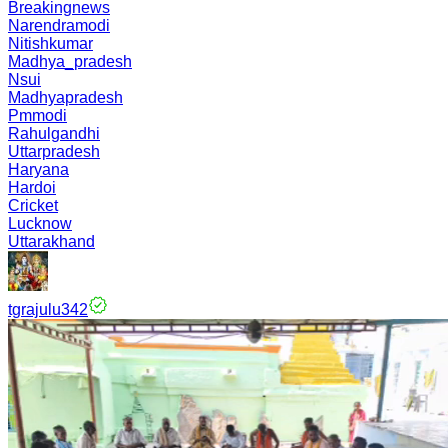
Breakingnews
Narendramodi
Nitishkumar
Madhya_pradesh
Nsui
Madhyapradesh
Pmmodi
Rahulgandhi
Uttarpradesh
Haryana
Hardoi
Cricket
Lucknow
Uttarakhand
tgrajulu342