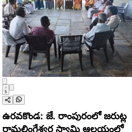
5
ఉరవకొండ: జే. రాంపురంలో జరుట్ల
రామలింగేశ్వర స్వామి ఆలయంలో