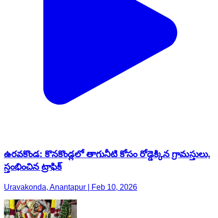
ఉరవకొండ: కొనకొండ్లలో తాగునీటి కోసం రోడ్డెక్కిన గ్రామస్తులు,
స్తంభించిన ట్రాఫిక్
Uravakonda, Anantapur | Feb 10, 2026