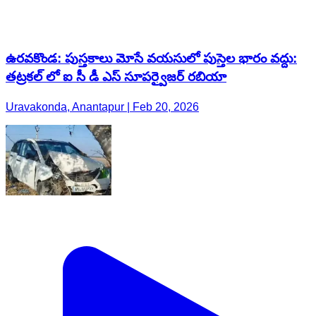
ఉరవకొండ: పుస్తకాలు మోసే వయసులో పుస్తెల భారం వద్దు:
తట్రకల్ లో ఐ సీ డీ ఎస్ సూపర్వైజర్ రబియా
Uravakonda, Anantapur | Feb 20, 2026