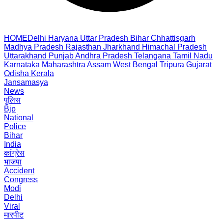
HOME
Delhi
Haryana
Uttar Pradesh
Bihar
Chhattisgarh
Madhya Pradesh
Rajasthan
Jharkhand
Himachal Pradesh
Uttarakhand
Punjab
Andhra Pradesh
Telangana
Tamil Nadu
Karnataka
Maharashtra
Assam
West Bengal
Tripura
Gujarat
Odisha
Kerala
Jansamasya
News
पुलिस
Bjp
National
Police
Bihar
India
कांग्रेस
भाजपा
Accident
Congress
Modi
Delhi
Viral
मारपीट