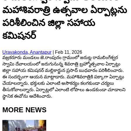
మహాశివరాత్రి ఉత్సవాల ఏర్పాట్లను
పరిశీలించిన జిల్లా సహాయ
కమిషనర్
Uravakonda, Anantapur
|
Feb 11, 2026
వజ్రకరూరు మండలం జె.రాంపురం గ్రామంలో జరుట్ల రామలింగేశ్వర
స్వామి దేవాలయంలో జరుగునున్న శివరాత్రి బ్రహ్మోత్సవాల ఏర్పాట్లు
జిల్లా సహాయ కమిషనర్ మల్లికార్జున ప్రసాద్ బుధవారం పరిశీలించారు.
ఈ సందర్భంగా ఆయన మాట్లాడారు. మహాశివరాత్రికి పక్కాగా ఏర్పాట్లు
చేయాలన్నారు. భక్తులకు ఎలాంటి అసౌకర్యం కలగకుండా చర్యలు
తీసుకోవాలన్నారు. ఏర్పాట్లలో ఎలాంటి లోపాలు ఉండకుండా చూడాలని
స్థానిక ఈవోను ఆదేశించారు.
MORE NEWS