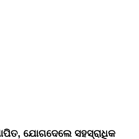
ଦଯାପିତ, ଯୋଗଦେଲେ ସହସ୍ରାଧିକ