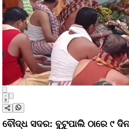
9
ବୌଦ୍ଧ ସଦର: ବୁଟୁପାଲି ଠାରେ ୯ ଦ