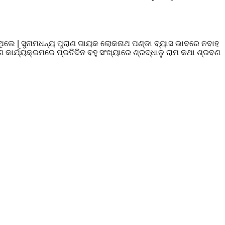
ଇଥିଲେ | ସୁନାମଧନ୍ୟ ପୁରାଣ ଗାୟକ ଲୋକନାଥ ପଣ୍ଡା ବ୍ୟାସ ଭାବରେ ନବାହ
କାର୍ଯ୍ୟକ୍ରମରେ ପ୍ରତିଦିନ ବହୁ ସଂଖ୍ୟାରେ ଶ୍ରଦ୍ଧାଳୁ ରାମ କଥା ଶ୍ରବଣ