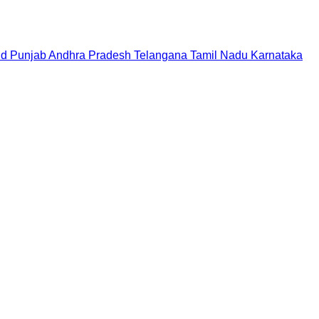
nd
Punjab
Andhra Pradesh
Telangana
Tamil Nadu
Karnataka