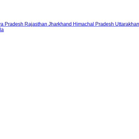
a Pradesh
Rajasthan
Jharkhand
Himachal Pradesh
Uttarakha
la