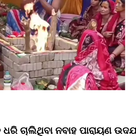
ିନ ଧରି ଚାଲିଥିବା ନବାହ ପାରାୟଣ ଉ