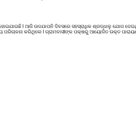
ିତ ହୋଇଯାଇଛି l ଆଜି ଉଦଯାପନି ଦିବସରେ ସହସ୍ରାଧିକ ଶ୍ରଦ୍ଧାଳୁ ଯୋଗ ଦେ
ୟ ପରିଚାଳନା କରିଥିଲେ l ଗ୍ରାମବାସୀଙ୍କ ପକ୍ଷରୁ ଆୟୋଜିତ ଉକ୍ତ ପାରାୟଣ 