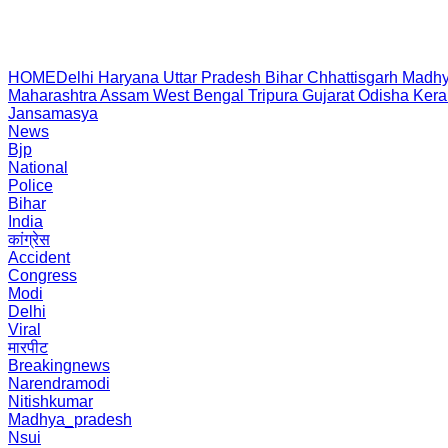
HOME
Delhi
Haryana
Uttar Pradesh
Bihar
Chhattisgarh
Madhy
Maharashtra
Assam
West Bengal
Tripura
Gujarat
Odisha
Kera
Jansamasya
News
Bjp
National
Police
Bihar
India
कांग्रेस
Accident
Congress
Modi
Delhi
Viral
मारपीट
Breakingnews
Narendramodi
Nitishkumar
Madhya_pradesh
Nsui