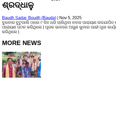
ଶ୍ରଦ୍ଧାଳୁ
Baudh Sadar, Boudh (Bauda)
|
Nov 5, 2025
ବୁଧବାର ବୁଟୁପାଲି ଠାରେ ୯ ଦିନ ଧରି ଚାଲିଥିବା ନବାହ ପାରାୟଣ ଉଦଯାପ
ପାରାୟଣ ପଠନ କରିଥିଲେ | ପୂଜକ ଭାବରେ ଅରୁଣ କୁମାର ପାଢୀ ପୂଜା କାର୍ଯ୍
କରିଥିଲେ |
MORE NEWS