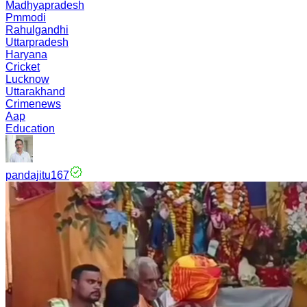
Madhyapradesh
Pmmodi
Rahulgandhi
Uttarpradesh
Haryana
Cricket
Lucknow
Uttarakhand
Crimenews
Aap
Education
pandajitu167