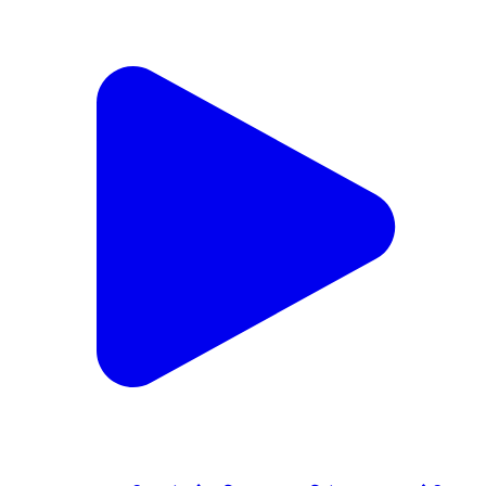
महागाव: तालुक्यातील भांब शेत शिवरातून ५ क्विंटल कापूस चोरीला;
महागाव पोलीस ठाण्यात अज्ञात चोरट्याविरुद्ध गुन्हा दाखल
Mahagaon, Yavatmal | Jan 19, 2026