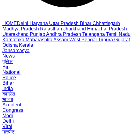
HOME
Delhi
Haryana
Uttar Pradesh
Bihar
Chhattisgarh
Madhya Pradesh
Rajasthan
Jharkhand
Himachal Pradesh
Uttarakhand
Punjab
Andhra Pradesh
Telangana
Tamil Nadu
Karnataka
Maharashtra
Assam
West Bengal
Tripura
Gujarat
Odisha
Kerala
Jansamasya
News
पुलिस
Bjp
National
Police
Bihar
India
कांग्रेस
भाजपा
Accident
Congress
Modi
Delhi
Viral
मारपीट