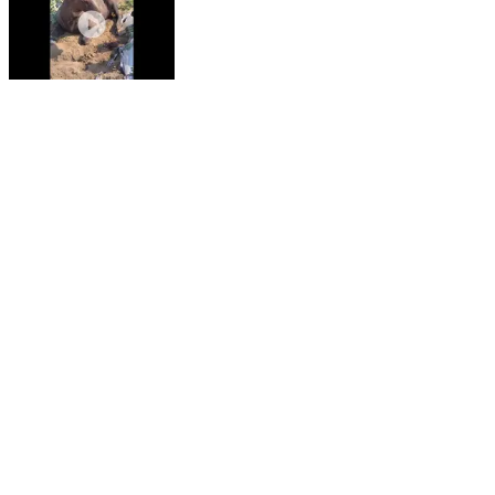
महागाव: तालुक्यातील बोरी इजारा शिवारात रोहिवर बिबट्याचा हल्ला;
बोरी इजारा शिवारासह परिसरात शेतकरी दहशतीत
Mahagaon, Yavatmal | Jan 14, 2026