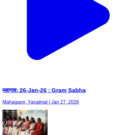
महागाव: 26-Jan-26 : Gram Sabha
Mahagaon, Yavatmal | Jan 27, 2026