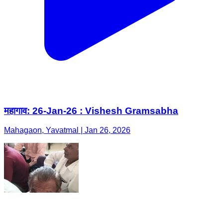
महागाव: 26-Jan-26 : Vishesh Gramsabha
Mahagaon, Yavatmal | Jan 26, 2026