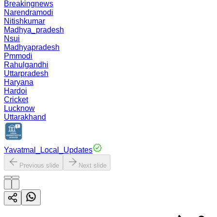
Breakingnews
Narendramodi
Nitishkumar
Madhya_pradesh
Nsui
Madhyapradesh
Pmmodi
Rahulgandhi
Uttarpradesh
Haryana
Hardoi
Cricket
Lucknow
Uttarakhand
Yavatmal_Local_Updates
Previous slide
Next slide