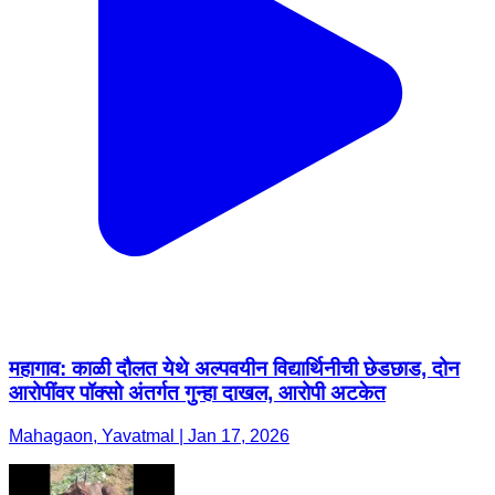
महागाव: काळी दौलत येथे अल्पवयीन विद्यार्थिनीची छेडछाड, दोन
आरोपींवर पॉक्सो अंतर्गत गुन्हा दाखल, आरोपी अटकेत
Mahagaon, Yavatmal | Jan 17, 2026