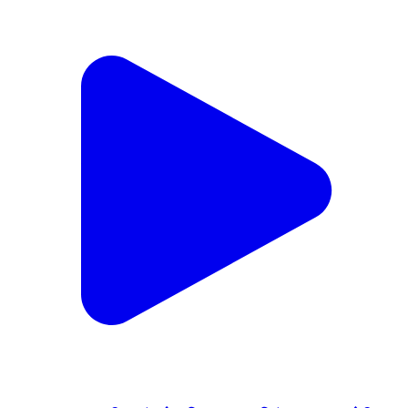
महागाव: तालुक्यातील भांब शेत शिवरातून ५ क्विंटल कापूस चोरीला;
महागाव पोलीस ठाण्यात अज्ञात चोरट्याविरुद्ध गुन्हा दाखल
Mahagaon, Yavatmal | Jan 19, 2026