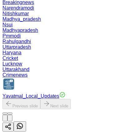
Breakingnews
Narendramodi
Nitishkumar
Madhya_pradesh
Nsui
Madhyapradesh
Pmmodi
Rahulgandhi
Uttarpradesh
Haryana
Cricket
Lucknow
Uttarakhand
Crimenews
Yavatmal_Local_Updates
Previous slide
Next slide