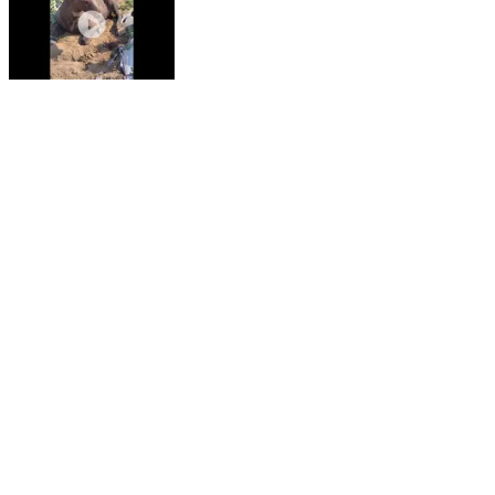
महागाव: तालुक्यातील बोरी इजारा शिवारात रोहिवर बिबट्याचा हल्ला;
बोरी इजारा शिवारासह परिसरात शेतकरी दहशतीत
Mahagaon, Yavatmal | Jan 14, 2026