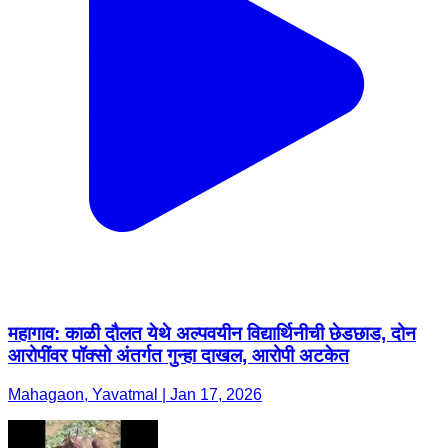
महागाव: काळी दौलत येथे अल्पवयीन विद्यार्थिनीची छेडछाड, दोन
आरोपींवर पॉक्सो अंतर्गत गुन्हा दाखल, आरोपी अटकेत
Mahagaon, Yavatmal | Jan 17, 2026