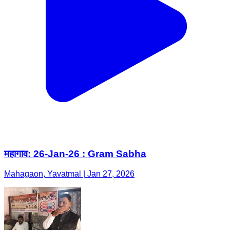
महागाव: 26-Jan-26 : Gram Sabha
Mahagaon, Yavatmal | Jan 27, 2026