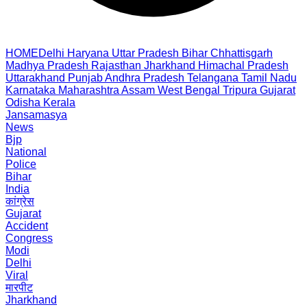
HOME
Delhi
Haryana
Uttar Pradesh
Bihar
Chhattisgarh
Madhya Pradesh
Rajasthan
Jharkhand
Himachal Pradesh
Uttarakhand
Punjab
Andhra Pradesh
Telangana
Tamil Nadu
Karnataka
Maharashtra
Assam
West Bengal
Tripura
Gujarat
Odisha
Kerala
Jansamasya
News
Bjp
National
Police
Bihar
India
कांग्रेस
Gujarat
Accident
Congress
Modi
Delhi
Viral
मारपीट
Jharkhand