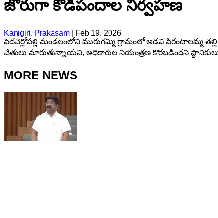
జోరుగా కోడిపందాల నిర్వహణ
Kanigiri, Prakasam
|
Feb 19, 2026
పెదచెర్లోపల్లి మండలంలోని మురుగమ్మి గ్రామంలో అడవి పేరంటాలమ్మ తల్
చేతులు మారుతున్నాయని, అధికారుల నియంత్రణ కొరబడిందని స్థానికులు ఆరోప
MORE NEWS