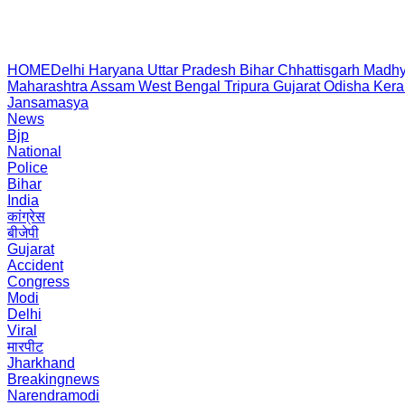
HOME
Delhi
Haryana
Uttar Pradesh
Bihar
Chhattisgarh
Madhy
Maharashtra
Assam
West Bengal
Tripura
Gujarat
Odisha
Kera
Jansamasya
News
Bjp
National
Police
Bihar
India
कांग्रेस
बीजेपी
Gujarat
Accident
Congress
Modi
Delhi
Viral
मारपीट
Jharkhand
Breakingnews
Narendramodi