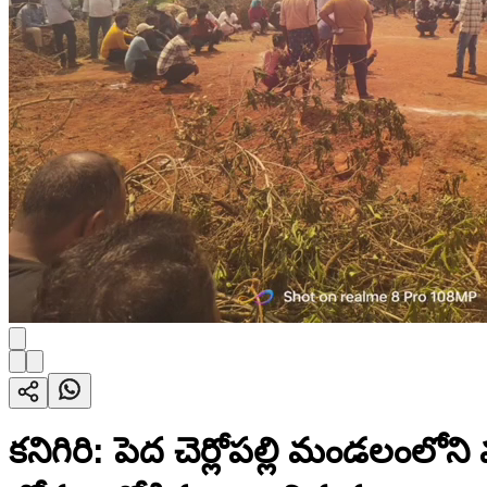
కనిగిరి: పెద చెర్లోపల్లి మండలంలోన