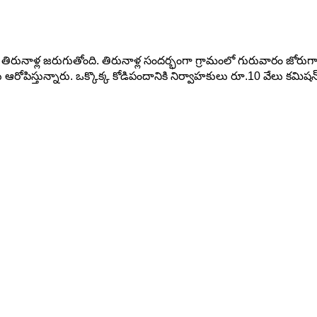
లి తిరునాళ్ల జరుగుతోంది. తిరునాళ్ల సందర్భంగా గ్రామంలో గురువారం జ
ిస్తున్నారు. ఒక్కొక్క కోడిపందానికి నిర్వాహకులు రూ.10 వేలు కమిషన్ వస