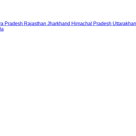
a Pradesh
Rajasthan
Jharkhand
Himachal Pradesh
Uttarakha
la