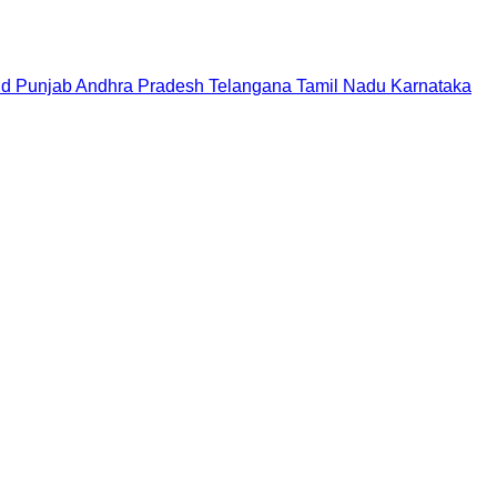
nd
Punjab
Andhra Pradesh
Telangana
Tamil Nadu
Karnataka