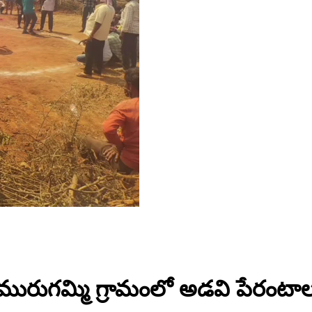
ి మురుగమ్మి గ్రామంలో అడవి పేరంటాలమ