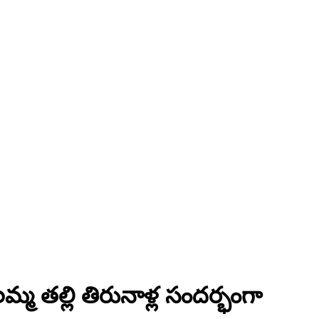
్మ తల్లి తిరునాళ్ల సందర్భంగా