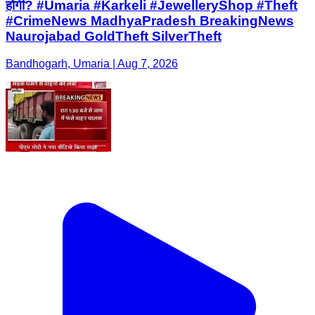
होगी? #Umaria #Karkeli #JewelleryShop #Theft
#CrimeNews MadhyaPradesh BreakingNews
Naurojabad GoldTheft SilverTheft
Bandhogarh, Umaria | Aug 7, 2026