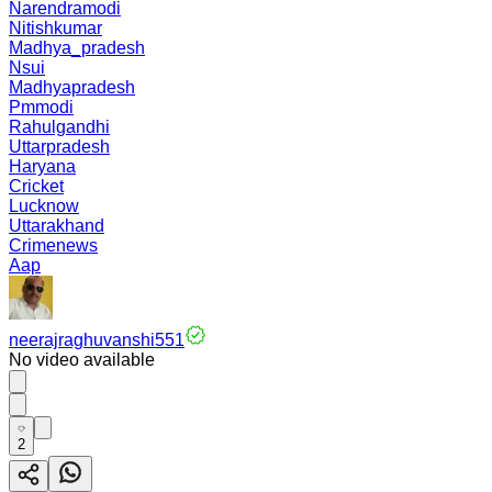
Narendramodi
Nitishkumar
Madhya_pradesh
Nsui
Madhyapradesh
Pmmodi
Rahulgandhi
Uttarpradesh
Haryana
Cricket
Lucknow
Uttarakhand
Crimenews
Aap
neerajraghuvanshi551
No video available
2