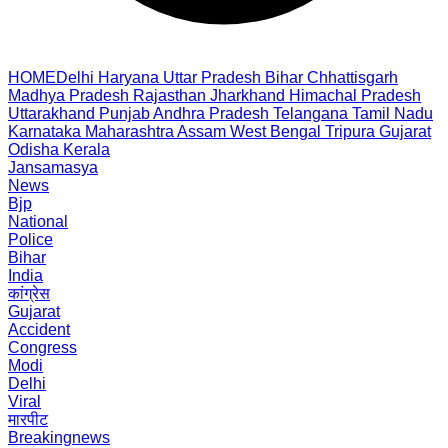
HOME
Delhi
Haryana
Uttar Pradesh
Bihar
Chhattisgarh
Madhya Pradesh
Rajasthan
Jharkhand
Himachal Pradesh
Uttarakhand
Punjab
Andhra Pradesh
Telangana
Tamil Nadu
Karnataka
Maharashtra
Assam
West Bengal
Tripura
Gujarat
Odisha
Kerala
Jansamasya
News
Bjp
National
Police
Bihar
India
कांग्रेस
Gujarat
Accident
Congress
Modi
Delhi
Viral
मारपीट
Breakingnews