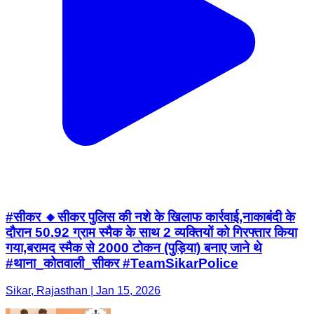
#सीकर 🔸सीकर पुलिस की नशे के खिलाफ कार्रवाई,नाकाबंदी के
दौरान 50.92 ग्राम स्मैक के साथ 2 व्यक्तियों को गिरफ्तार किया
गया,बरामद स्मैक से 2000 टोकन (पुड़िया) बनाए जाने थे
#थाना_कोतवाली_सीकर #TeamSikarPolice
Sikar, Rajasthan | Jan 15, 2026