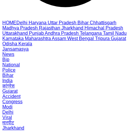
HOME
Delhi
Haryana
Uttar Pradesh
Bihar
Chhattisgarh
Madhya Pradesh
Rajasthan
Jharkhand
Himachal Pradesh
Uttarakhand
Punjab
Andhra Pradesh
Telangana
Tamil Nadu
Karnataka
Maharashtra
Assam
West Bengal
Tripura
Gujarat
Odisha
Kerala
Jansamasya
News
Bjp
National
Police
Bihar
India
कांग्रेस
Gujarat
Accident
Congress
Modi
Delhi
Viral
मारपीट
Jharkhand