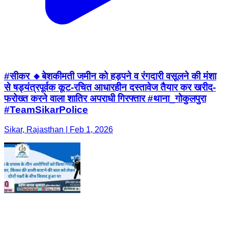
#सीकर 🔸बेशकीमती जमीन को हड़पने व रंगदारी वसूलने की मंशा
से षड्यंत्रपूर्वक कूट-रचित आधारहीन दस्तावेज तैयार कर खरीद-
फरोख्त करने वाला शातिर अपराधी गिरफ्तार #थाना_गोकुलपुरा
#TeamSikarPolice
Sikar, Rajasthan | Feb 1, 2026