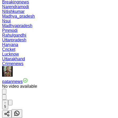
Breakingnews
Narendramodi
Nitishkumar
Madhya_pradesh
Nsui
Madhyapradesh
Pmmodi
Rahulgandhi
Uttarpradesh
Haryana
Cricket
Lucknow
Uttarakhand
Crimenews
patannews
No video available
5