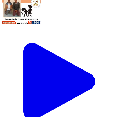
#सीकर 🔸केबल चुराने वाले दो गिरफ्तार, चोरी का माल बरामद