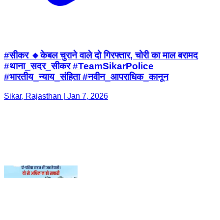
#थाना_सदर_सीकर #TeamSikarPolice
#भारतीय_न्याय_संहिता #नवीन_आपराधिक_कानून
Sikar, Rajasthan | Jan 7, 2026