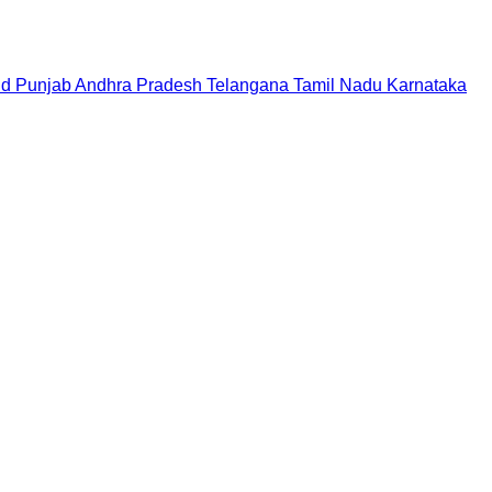
nd
Punjab
Andhra Pradesh
Telangana
Tamil Nadu
Karnataka