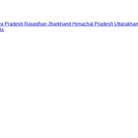
a Pradesh
Rajasthan
Jharkhand
Himachal Pradesh
Uttarakha
la