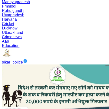
Madhyapradesh
Pmmodi
Rahulgandhi
Uttarpradesh
Haryana
Cricket
Lucknow
Uttarakhand
Crimenews
Aap
Education
sikar_police