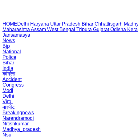
HOME
Delhi
Haryana
Uttar Pradesh
Bihar
Chhattisgarh
Madhy
Maharashtra
Assam
West Bengal
Tripura
Gujarat
Odisha
Kera
Jansamasya
News
Bjp
National
Police
Bihar
India
कांग्रेस
Accident
Congress
Modi
Delhi
Viral
मारपीट
Breakingnews
Narendramodi
Nitishkumar
Madhya_pradesh
Nsui