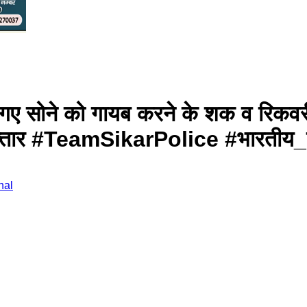
गए सोने को गायब करने के शक व रिकवरी 
िरफ्तार #TeamSikarPolice #भारतीय_न
nal