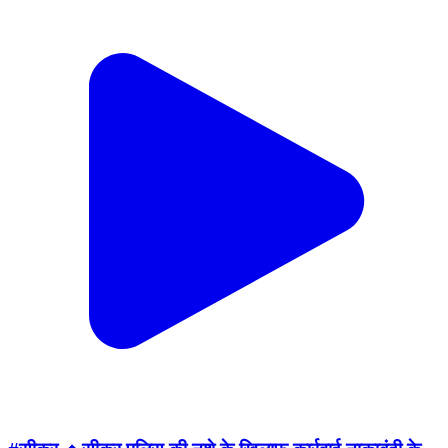
#सीकर 🔸सीकर पुलिस की नशे के खिलाफ कार्रवाई,नाकाबंदी के
दौरान 50.92 ग्राम स्मैक के साथ 2 व्यक्तियों को गिरफ्तार किया
गया,बरामद स्मैक से 2000 टोकन (पुड़िया) बनाए जाने थे
#थाना_कोतवाली_सीकर #TeamSikarPolice
Sikar, Rajasthan | Jan 15, 2026