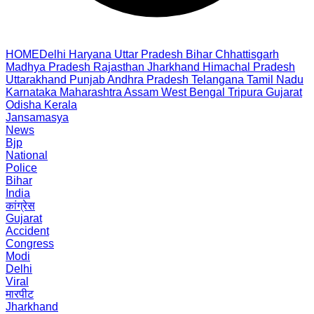
HOME
Delhi
Haryana
Uttar Pradesh
Bihar
Chhattisgarh
Madhya Pradesh
Rajasthan
Jharkhand
Himachal Pradesh
Uttarakhand
Punjab
Andhra Pradesh
Telangana
Tamil Nadu
Karnataka
Maharashtra
Assam
West Bengal
Tripura
Gujarat
Odisha
Kerala
Jansamasya
News
Bjp
National
Police
Bihar
India
कांग्रेस
Gujarat
Accident
Congress
Modi
Delhi
Viral
मारपीट
Jharkhand