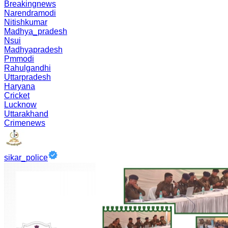
Breakingnews
Narendramodi
Nitishkumar
Madhya_pradesh
Nsui
Madhyapradesh
Pmmodi
Rahulgandhi
Uttarpradesh
Haryana
Cricket
Lucknow
Uttarakhand
Crimenews
sikar_police