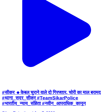
#सीकर 🔸केबल चुराने वाले दो गिरफ्तार, चोरी का माल बरामद
#थाना_सदर_सीकर #TeamSikarPolice
#भारतीय_न्याय_संहिता #नवीन_आपराधिक_कानून
Sikar, Rajasthan | Jan 7, 2026