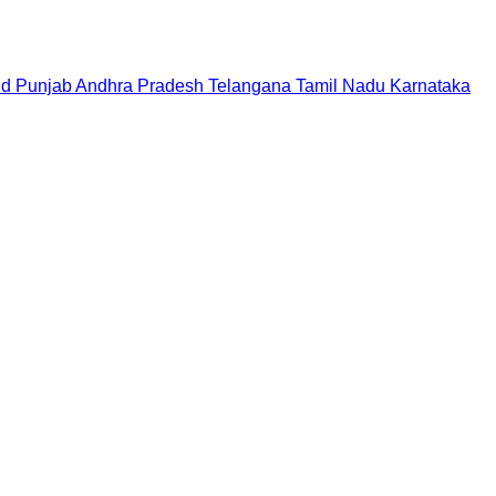
nd
Punjab
Andhra Pradesh
Telangana
Tamil Nadu
Karnataka