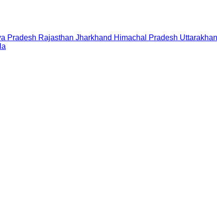
a Pradesh
Rajasthan
Jharkhand
Himachal Pradesh
Uttarakha
la