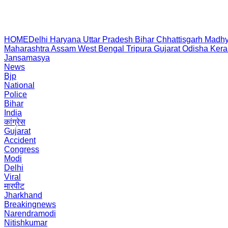
HOME
Delhi
Haryana
Uttar Pradesh
Bihar
Chhattisgarh
Madhy
Maharashtra
Assam
West Bengal
Tripura
Gujarat
Odisha
Kera
Jansamasya
News
Bjp
National
Police
Bihar
India
कांग्रेस
Gujarat
Accident
Congress
Modi
Delhi
Viral
मारपीट
Jharkhand
Breakingnews
Narendramodi
Nitishkumar