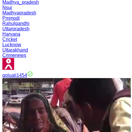
Madhya_pradesh
Nsui
Madhyapradesh
Pmmodi
Rahulgandhi
Uttarpradesh
Haryana
Cricket
Lucknow
Uttarakhand
Crimenews
goluali1454