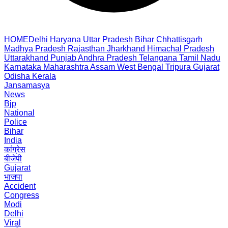
HOME
Delhi
Haryana
Uttar Pradesh
Bihar
Chhattisgarh
Madhya Pradesh
Rajasthan
Jharkhand
Himachal Pradesh
Uttarakhand
Punjab
Andhra Pradesh
Telangana
Tamil Nadu
Karnataka
Maharashtra
Assam
West Bengal
Tripura
Gujarat
Odisha
Kerala
Jansamasya
News
Bjp
National
Police
Bihar
India
कांग्रेस
बीजेपी
Gujarat
भाजपा
Accident
Congress
Modi
Delhi
Viral