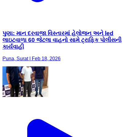
પુણા: માન દરવાજા વિસ્તારમાં હેલોજન અને led
લાઇટવાળા 60 જેટલા વાહનો સામે ટ્રાફિક પોલીસની
કાર્યવાહી
Puna, Surat | Feb 18, 2026