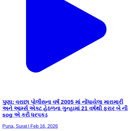
પુણા: વરાછા પોલીસના વર્ષ 2005 માં નોંધાયેલા મારામારી
અને આર્મ્સ એક્ટ હેઠળના ગુન્હામાં 21 વર્ષથી ફરાર બે ની
sog એ કરી ધરપકડ
Puna, Surat | Feb 16, 2026