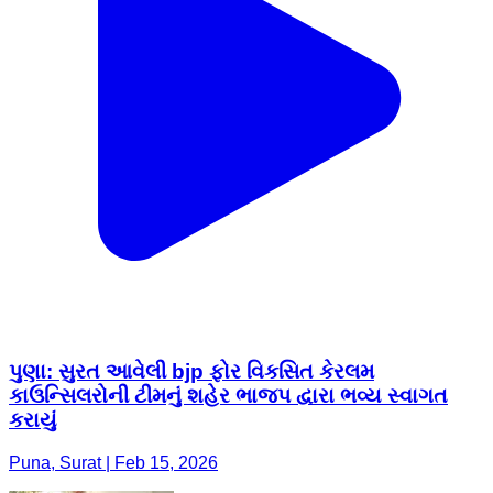
પુણા: સુરત આવેલી bjp ફોર વિકસિત કેરલમ
કાઉન્સિલરોની ટીમનું શહેર ભાજપ દ્વારા ભવ્ય સ્વાગત
કરાયું
Puna, Surat | Feb 15, 2026