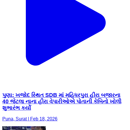
પુણા: ખજોદ સ્થિત SDB માં મહિધરપુરા હીરા બજારના
40 જેટલા નાના હીરા વેપારીઓએ પોતાની કેબિનો ખોલી
શુભારંભ કર્યો
Puna, Surat | Feb 18, 2026