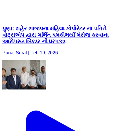
પુણા: શહેર ભાજપના મહિલા કોર્પોરેટર ના પતિને
વોટ્સએપ દ્વારા ગર્ભિત ધમકીભર્યા મેસેજ કરવાના
આરોપસર બિલ્ડર ની ધરપકડ
Puna, Surat | Feb 19, 2026