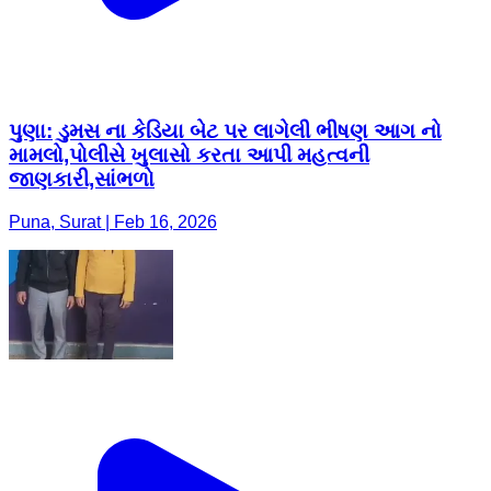
પુણા: ડુમસ ના કેડિયા બેટ પર લાગેલી ભીષણ આગ નો
મામલો,પોલીસે ખુલાસો કરતા આપી મહત્વની
જાણકારી,સાંભળો
Puna, Surat | Feb 16, 2026