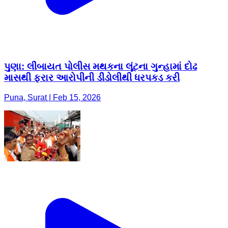
પુણા: લીંબાયત પોલીસ મથકના લૂંટના ગુન્હામાં દોઢ
માસથી ફરાર આરોપીની ડીંડોલીથી ધરપકડ કરી
Puna, Surat | Feb 15, 2026