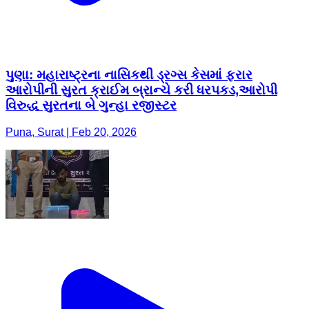
પુણા: મહારાષ્ટ્રના નાસિકથી ડ્રગ્સ કેસમાં ફરાર
આરોપીની સુરત ક્રાઈમ બ્રાન્ચે કરી ધરપકડ,આરોપી
વિરુદ્ધ સુરતના બે ગુન્હા રજીસ્ટર
Puna, Surat | Feb 20, 2026