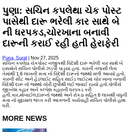
પુણા: સચિન કપલેથા ચેક પોસ્ટ
પાસેથી દારૂ ભરેલી કાર સાથે બે
ની ધરપકડ,ચોરખાના બનાવી
દારૂની કરાઈ રહી હતી હેરાફેરી
Puna, Surat
|
Nov 27, 2025
સચિન કપલેઠા ચેકપોસ્ટ નજીકથી વિદેશી દારૂ ભરેલી કાર સાથે બે
ઇસમોને સચિન પોલીસે ઝડપી પાડ્યા હતા. કારની તલાસી લેતા
તેમાંથી 1.6 લાખની મત્તા નો વિદેશી દારૂનો જથ્થો મળી આવ્યો હતો.
કારની સીટ અને હેડલાઈટ સહિત સાઈડ લાઈટમાં ચોર ખાના બનાવી
વિદેશી દારૂ નો જથ્થો ચોરી છૂપીથી લઈ જવાઈ રહ્યો હતો.પોલીસે
જીગ્નેશ કહાર અને કલ્પેશ કહારની ધરપકડ કરી
હતી.કાર,મોબાઈલ,દારૂનો જથ્થો અને રોકડા સહિત 6 લાખથી વધુની
મત્તા નો મુદ્દામાલ જપ્ત કરી આગળની કાર્યવાહી સચિન પોલીસે હાથ
ધરી.
MORE NEWS