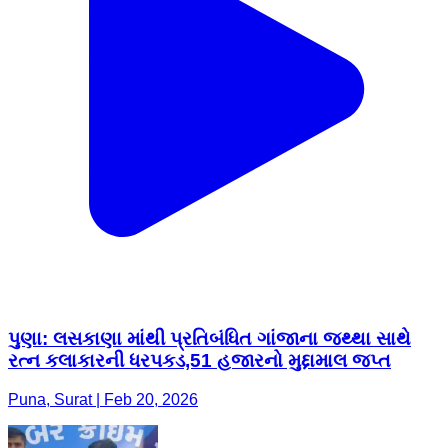
પુણા: લસકાણા માંથી પ્રતિબંધિત ગાંજાના જથ્થા સાથે
રત્ન કલાકારની ધરપકડ,51 હજારનો મુદ્દામાલ જપ્ત
Puna, Surat | Feb 20, 2026