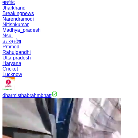
मारपीट
Jharkhand
Breakingnews
Narendramodi
Nitishkumar
Madhya_pradesh
Nsui
उत्तरप्रदेश
Pmmodi
Rahulgandhi
Uttarpradesh
Haryana
Cricket
Lucknow
dharmisthabrahmbhatt