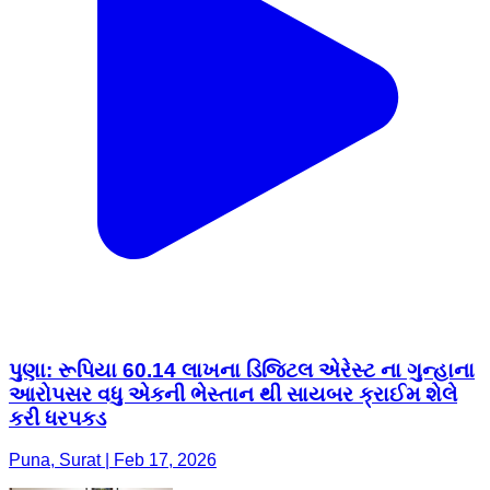
પુણા: રૂપિયા 60.14 લાખના ડિજિટલ એરેસ્ટ ના ગુન્હાના
આરોપસર વધુ એકની ભેસ્તાન થી સાયબર ક્રાઈમ શેલે
કરી ધરપકડ
Puna, Surat | Feb 17, 2026