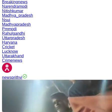
Breakingnews
Narendramodi
Nitishkumar
Madhya_pradesh
Nsui
Madhyapradesh
Pmmodi
Rahulgandhi
Uttarpradesh
Haryana
Cricket
Lucknow
Uttarakhand
Crimenews
newsprithvi