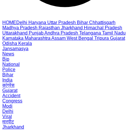
HOME
Delhi
Haryana
Uttar Pradesh
Bihar
Chhattisgarh
Madhya Pradesh
Rajasthan
Jharkhand
Himachal Pradesh
Uttarakhand
Punjab
Andhra Pradesh
Telangana
Tamil Nadu
Karnataka
Maharashtra
Assam
West Bengal
Tripura
Gujarat
Odisha
Kerala
Jansamasya
News
Bjp
National
Police
Bihar
India
कांग्रेस
Gujarat
Accident
Congress
Modi
Delhi
Viral
मारपीट
Jharkhand