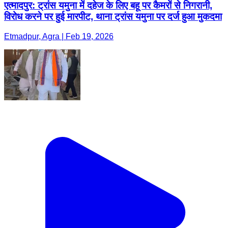
एत्मादपुर: ट्रांस यमुना में दहेज के लिए बहू पर कैमरों से निगरानी,
विरोध करने पर हुई मारपीट, थाना ट्रांस यमुना पर दर्ज हुआ मुकदमा
Etmadpur, Agra | Feb 19, 2026