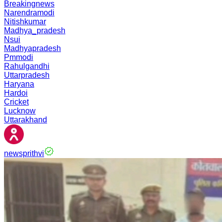
Breakingnews
Narendramodi
Nitishkumar
Madhya_pradesh
Nsui
Madhyapradesh
Pmmodi
Rahulgandhi
Uttarpradesh
Haryana
Hardoi
Cricket
Lucknow
Uttarakhand
newsprithvi