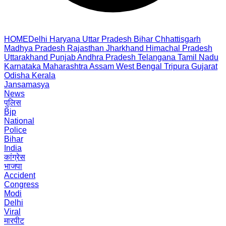
HOME
Delhi
Haryana
Uttar Pradesh
Bihar
Chhattisgarh
Madhya Pradesh
Rajasthan
Jharkhand
Himachal Pradesh
Uttarakhand
Punjab
Andhra Pradesh
Telangana
Tamil Nadu
Karnataka
Maharashtra
Assam
West Bengal
Tripura
Gujarat
Odisha
Kerala
Jansamasya
News
पुलिस
Bjp
National
Police
Bihar
India
कांग्रेस
भाजपा
Accident
Congress
Modi
Delhi
Viral
मारपीट