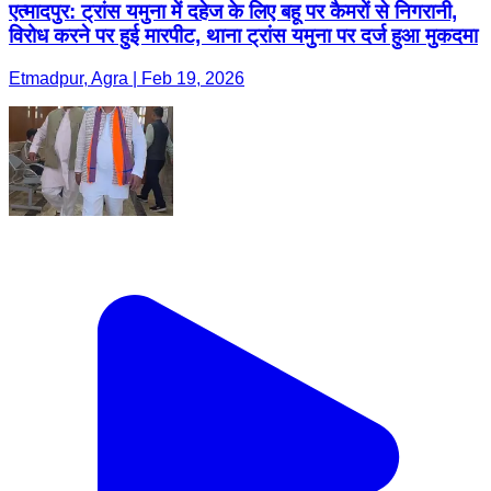
एत्मादपुर: ट्रांस यमुना में दहेज के लिए बहू पर कैमरों से निगरानी,
विरोध करने पर हुई मारपीट, थाना ट्रांस यमुना पर दर्ज हुआ मुकदमा
Etmadpur, Agra | Feb 19, 2026