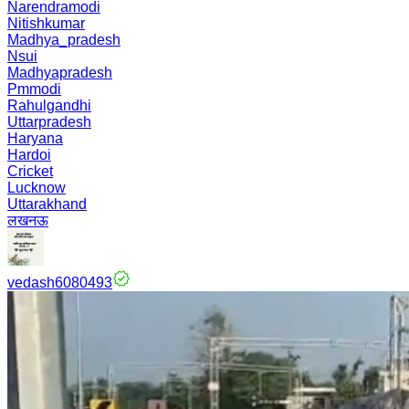
Narendramodi
Nitishkumar
Madhya_pradesh
Nsui
Madhyapradesh
Pmmodi
Rahulgandhi
Uttarpradesh
Haryana
Hardoi
Cricket
Lucknow
Uttarakhand
लखनऊ
vedash6080493