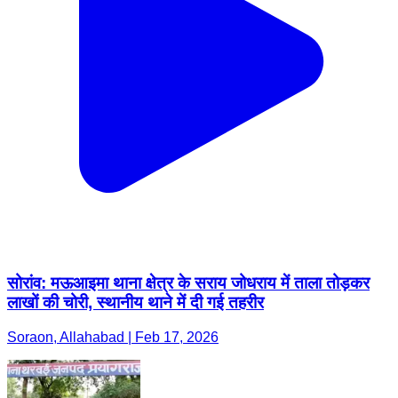
सोरांव: मऊआइमा थाना क्षेत्र के सराय जोधराय में ताला तोड़कर
लाखों की चोरी, स्थानीय थाने में दी गई तहरीर
Soraon, Allahabad | Feb 17, 2026