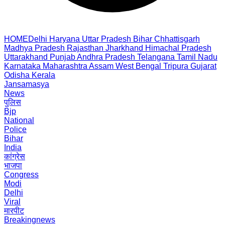
HOME
Delhi
Haryana
Uttar Pradesh
Bihar
Chhattisgarh
Madhya Pradesh
Rajasthan
Jharkhand
Himachal Pradesh
Uttarakhand
Punjab
Andhra Pradesh
Telangana
Tamil Nadu
Karnataka
Maharashtra
Assam
West Bengal
Tripura
Gujarat
Odisha
Kerala
Jansamasya
News
पुलिस
Bjp
National
Police
Bihar
India
कांग्रेस
भाजपा
Congress
Modi
Delhi
Viral
मारपीट
Breakingnews