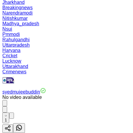
Jharkhand
Breakingnews
Narendramodi
Nitishkumar
Madhya_pradesh
Nsui
Pmmodi
Rahulgandhi
Uttarpradesh
Haryana
Cricket
Lucknow
Uttarakhand
Crimenews
syedmujeebuddin
No video available
1