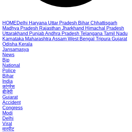
HOME
Delhi
Haryana
Uttar Pradesh
Bihar
Chhattisgarh
Madhya Pradesh
Rajasthan
Jharkhand
Himachal Pradesh
Uttarakhand
Punjab
Andhra Pradesh
Telangana
Tamil Nadu
Karnataka
Maharashtra
Assam
West Bengal
Tripura
Gujarat
Odisha
Kerala
Jansamasya
News
Bjp
National
Police
Bihar
India
कांग्रेस
बीजेपी
Gujarat
Accident
Congress
Modi
Delhi
Viral
मारपीट