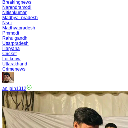
Breakingnews
Narendramodi
Nitishkumar
Madhya_pradesh
Nsui
Madhyapradesh
Pmmodi
Rahulgandhi
Uttarpradesh
Haryana
Cricket
Lucknow
Uttarakhand
Crimenews
an.jain1312