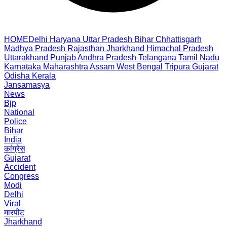
HOME
Delhi
Haryana
Uttar Pradesh
Bihar
Chhattisgarh
Madhya Pradesh
Rajasthan
Jharkhand
Himachal Pradesh
Uttarakhand
Punjab
Andhra Pradesh
Telangana
Tamil Nadu
Karnataka
Maharashtra
Assam
West Bengal
Tripura
Gujarat
Odisha
Kerala
Jansamasya
News
Bjp
National
Police
Bihar
India
कांग्रेस
Gujarat
Accident
Congress
Modi
Delhi
Viral
मारपीट
Jharkhand