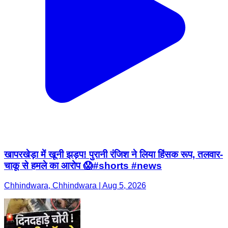
खापरखेड़ा में खूनी झड़प! पुरानी रंजिश ने लिया हिंसक रूप, तलवार-
चाकू से हमले का आरोप 😱#shorts #news
Chhindwara, Chhindwara | Aug 5, 2026