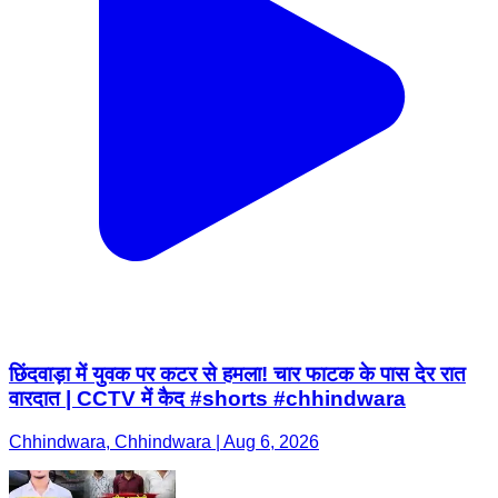
छिंदवाड़ा में युवक पर कटर से हमला! चार फाटक के पास देर रात
वारदात | CCTV में कैद #shorts #chhindwara
Chhindwara, Chhindwara | Aug 6, 2026