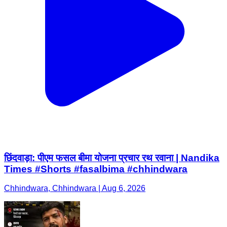
छिंदवाड़ा: पीएम फसल बीमा योजना प्रचार रथ रवाना | Nandika
Times #Shorts #fasalbima #chhindwara
Chhindwara, Chhindwara | Aug 6, 2026