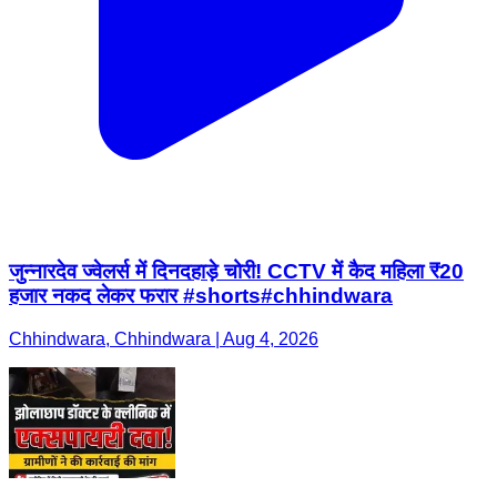
जुन्नारदेव ज्वेलर्स में दिनदहाड़े चोरी! CCTV में कैद महिला ₹20
हजार नकद लेकर फरार #shorts#chhindwara
Chhindwara, Chhindwara | Aug 4, 2026