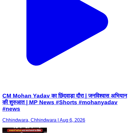
CM Mohan Yadav का छिंदवाड़ा दौरा | जनविश्वास अभियान
की शुरुआत | MP News #Shorts #mohanyadav
#news
Chhindwara, Chhindwara | Aug 6, 2026