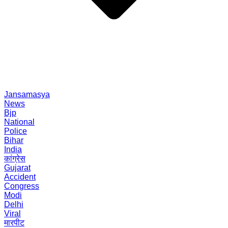
Jansamasya
News
Bjp
National
Police
Bihar
India
कांग्रेस
Gujarat
Accident
Congress
Modi
Delhi
Viral
मारपीट