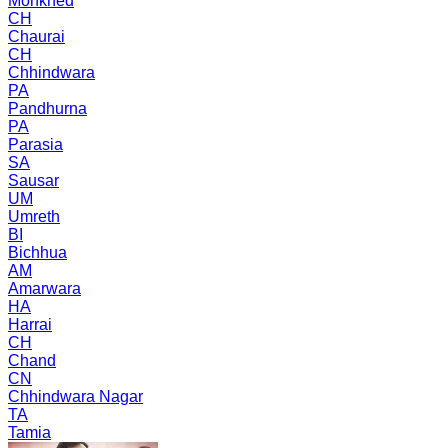
Mohkhed
CH
Chaurai
CH
Chhindwara
PA
Pandhurna
PA
Parasia
SA
Sausar
UM
Umreth
BI
Bichhua
AM
Amarwara
HA
Harrai
CH
Chand
CN
Chhindwara Nagar
TA
Tamia