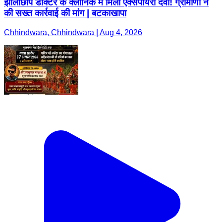
झोलाछाप डॉक्टर के क्लीनिक में मिली एक्सपायरी दवा! ग्रामीणों ने
की सख्त कार्रवाई की मांग | बटकाखापा
Chhindwara, Chhindwara | Aug 4, 2026