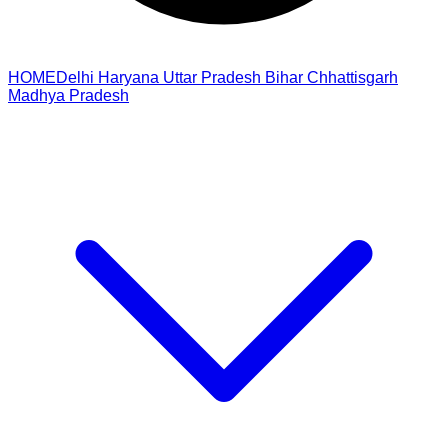
HOME
Delhi
Haryana
Uttar Pradesh
Bihar
Chhattisgarh
Madhya Pradesh