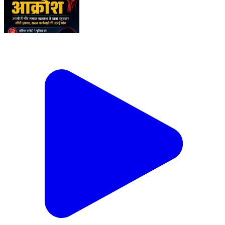
उगली में युवती से छेड़छाड़ पर गोंड समाज का बड़ा एक्शन | थाना
पहुंचकर सख्त कार्रवाई की मांग | #shorts