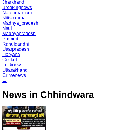
Jharkhand
Breakingnews
Narendramodi
Nitishkumar
Madhya_pradesh
Nsui
Madhyapradesh
Pmmodi
Rahulgandhi
Uttarpradesh
Haryana
Cricket
Lucknow
Uttarakhand
Crimenews
←
News in Chhindwara