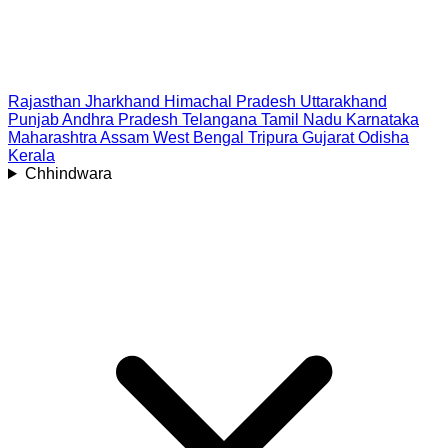
Rajasthan
Jharkhand
Himachal Pradesh
Uttarakhand
Punjab
Andhra Pradesh
Telangana
Tamil Nadu
Karnataka
Maharashtra
Assam
West Bengal
Tripura
Gujarat
Odisha
Kerala
Chhindwara