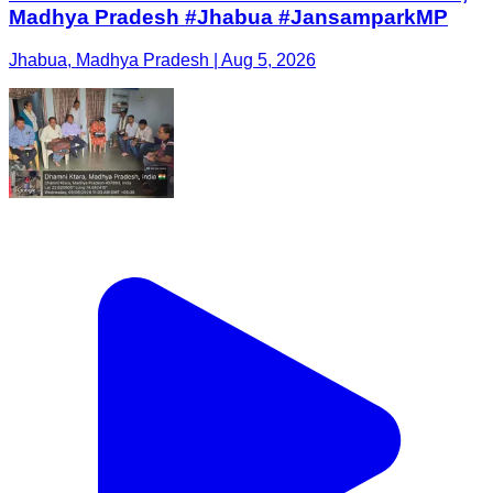
Madhya Pradesh #Jhabua #JansamparkMP
Jhabua, Madhya Pradesh | Aug 5, 2026