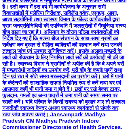
अस्थायी जलस्रोतों में गॅम्बुसिया मत्स्य बीज का संचयन कराया जाता
है। इसी क्रम में इस वर्ष भी कार्ययोजना के अनुसार सभी
विकासखंडों में मलेरिया निरीक्षक, सर्विलेंस वर्कर, एएनएम, आशा,
आशा सहयोगिनी तथा स्वास्थ्य विभाग के फील्ड कार्यकर्ताओं द्वारा
ग्राम जनप्रतिनिधियों की उपस्थिति में जलस्रोतों में गॅम्बुसिया मत्स्य
बीज डाला जा रहा है। अभियान के दौरान फील्ड कार्यकर्ताओं को
निर्देश दिए गए हैं कि मत्स्य बीज संचयन के साथ-साथ ग्रामों का
सर्वेक्षण कर बुखार से पीड़ित व्यक्तियों की पहचान करें तथा उनकी
तत्काल जांच एवं उपचार सुनिश्चित करें। इसके अलावा मच्छरों के
लार्वा की रोकथाम के लिए नियमित लार्वा सर्वे की कार्यवाही भी की जा
रही है। स्वास्थ्य विभाग ने ग्रामीणों से अपील की है कि वे अपने घरों
में मच्छररोधी जालियों का उपयोग करें, पूरी बाँह के कपड़े पहनें तथा
दिन एवं रात में सोते समय मच्छरदानी का प्रयोग करें। घरों में पानी
के कंटेनरों की साप्ताहिक सफाई नियमित रूप से करें तथा घर एवं
आसपास कहीं भी पानी जमा न होने दें। छतों पर रखे बेकार टायर,
फूलदान, गमलों एवं अन्य पात्रों में जमा पानी को समय-समय पर
खाली करें। यदि परिवार के किसी सदस्य को बुखार आए तो तत्काल
नजदीकी स्वास्थ्य केन्द्र अथवा स्वास्थ्य कार्यकर्ता से संपर्क कर
रक्त जांच अवश्य कराएं। Jansampark Madhya
Pradesh CM Madhya Pradesh Indore
Commissioner Directorate of Health Services,