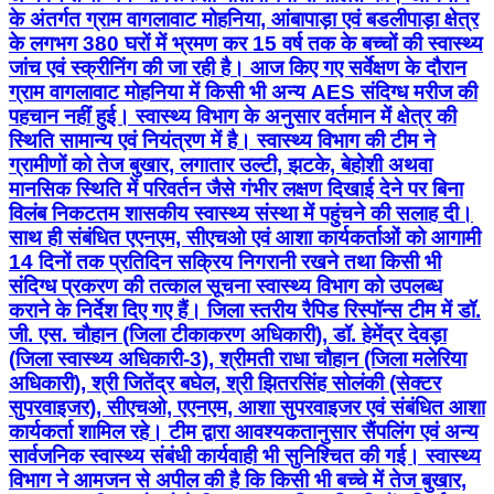
के अंतर्गत ग्राम वागलावाट मोहनिया, आंबापाड़ा एवं बडलीपाड़ा क्षेत्र
के लगभग 380 घरों में भ्रमण कर 15 वर्ष तक के बच्चों की स्वास्थ्य
जांच एवं स्क्रीनिंग की जा रही है। आज किए गए सर्वेक्षण के दौरान
ग्राम वागलावाट मोहनिया में किसी भी अन्य AES संदिग्ध मरीज की
पहचान नहीं हुई। स्वास्थ्य विभाग के अनुसार वर्तमान में क्षेत्र की
स्थिति सामान्य एवं नियंत्रण में है। स्वास्थ्य विभाग की टीम ने
ग्रामीणों को तेज बुखार, लगातार उल्टी, झटके, बेहोशी अथवा
मानसिक स्थिति में परिवर्तन जैसे गंभीर लक्षण दिखाई देने पर बिना
विलंब निकटतम शासकीय स्वास्थ्य संस्था में पहुंचने की सलाह दी।
साथ ही संबंधित एएनएम, सीएचओ एवं आशा कार्यकर्ताओं को आगामी
14 दिनों तक प्रतिदिन सक्रिय निगरानी रखने तथा किसी भी
संदिग्ध प्रकरण की तत्काल सूचना स्वास्थ्य विभाग को उपलब्ध
कराने के निर्देश दिए गए हैं। जिला स्तरीय रैपिड रिस्पॉन्स टीम में डॉ.
जी. एस. चौहान (जिला टीकाकरण अधिकारी), डॉ. हेमेंद्र देवड़ा
(जिला स्वास्थ्य अधिकारी-3), श्रीमती राधा चौहान (जिला मलेरिया
अधिकारी), श्री जितेंद्र बघेल, श्री झितरसिंह सोलंकी (सेक्टर
सुपरवाइजर), सीएचओ, एएनएम, आशा सुपरवाइजर एवं संबंधित आशा
कार्यकर्ता शामिल रहे। टीम द्वारा आवश्यकतानुसार सैंपलिंग एवं अन्य
सार्वजनिक स्वास्थ्य संबंधी कार्यवाही भी सुनिश्चित की गई। स्वास्थ्य
विभाग ने आमजन से अपील की है कि किसी भी बच्चे में तेज बुखार,