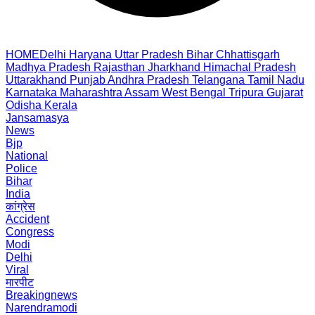
HOME
Delhi
Haryana
Uttar Pradesh
Bihar
Chhattisgarh
Madhya Pradesh
Rajasthan
Jharkhand
Himachal Pradesh
Uttarakhand
Punjab
Andhra Pradesh
Telangana
Tamil Nadu
Karnataka
Maharashtra
Assam
West Bengal
Tripura
Gujarat
Odisha
Kerala
Jansamasya
News
Bjp
National
Police
Bihar
India
कांग्रेस
Accident
Congress
Modi
Delhi
Viral
मारपीट
Breakingnews
Narendramodi