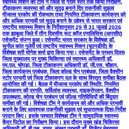
स्वास्थ्य मिशन की टीम ने जिला से ग्राम स्तर तक किया निरीक्षण,
टीकाकरण व्यवस्था को और सुदृढ़ बनाने दिए तकनीकी सुझाव
मीजल्स प्रकोप की रोकथाम तथा नियमित टीकाकरण कार्यक्रम को
और अधिक प्रभावी एवं सुदृढ़ बनाने के उद्देश्य से भारत सरकार एवं
राष्ट्रीय स्वास्थ्य मिशन के निर्देशानुसार 29 से 31 जुलाई 2026
तक झाबुआ जिले में तीन दिवसीय रूट कॉज एनालिसिस (आरसीए)
एसेसमेंट संपन्न हुआ। एसेसमेंट भारत सरकार के विशेषज्ञ डॉ.
सुनील कांत गुलेरी एवं राष्ट्रीय स्वास्थ्य मिशन (यूएनडीपी) के
विशेषज्ञ श्री योगेश शर्मा द्वारा किया गया। एसेसमेंट के प्रथम दिवस
जिला मुख्यालय पर मुख्य चिकित्सा एवं स्वास्थ्य अधिकारी डॉ.
एम.एल. चोपड़ा, जिला टीकाकरण अधिकारी डॉ. जी.एस. चौहान,
जिला कार्यक्रम प्रबंधक, जिला कोल्ड चेन प्रबंधक, जिला वैक्सीन
स्टोर प्रभारी एवं जिला टीकाकरण दल के साथ विस्तृत समीक्षा बैठक
आयोजित की गई। बैठक में मीजल्स प्रकोप की स्थिति, नियमित
टीकाकरण की प्रगति, सर्विलांस व्यवस्था, माइक्रोप्लान, वैक्सीन
उपलब्धता, कोल्ड चेन प्रबंधन एवं फील्ड गतिविधियों की बिंदुवार
समीक्षा की गई। विशेषज्ञ टीम ने कार्यक्रम को और अधिक प्रभावी
बनाने के लिए आवश्यक तकनीकी सुझाव एवं सुधारात्मक दिशा-निर्देश
प्रदान किए। इसके पश्चात विशेषज्ञ टीम ने सामुदायिक स्वास्थ्य
केंद्र पिटोल का निरीक्षण किया। इस दौरान मुख्य खंड चिकित्सा
अधिकारी डॉ. बी.एस. डावर, संस्था प्रभारी डॉ. विजेंद्र मेहरावत,