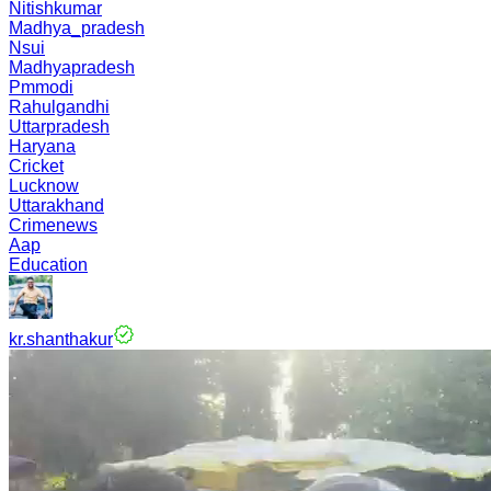
Nitishkumar
Madhya_pradesh
Nsui
Madhyapradesh
Pmmodi
Rahulgandhi
Uttarpradesh
Haryana
Cricket
Lucknow
Uttarakhand
Crimenews
Aap
Education
kr.shanthakur