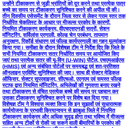
उन्होंने टीकाकरण से जुड़ी भ्रांतियों को दूर करने तथा प्रत्येक पात्र
बच्चे का समय पर टीकाकरण सुनिश्चित करने की अपील भी की।
तीन दिवसीय एसेसमेंट के दौरान जिला स्तर से लेकर ग्राम स्तर तक
निर्धारित चेकलिस्ट के आधार पर मीजल्स प्रकोप के कारणों,
नियमित टीकाकरण कार्यक्रम, वीएचएसएनडी सत्रों, सेशन
मॉनिटरिंग, सर्विलांस प्रणाली, कोल्ड चेन प्रबंधन, तापमान
अनुरक्षण, रिकॉर्ड संधारण एवं फील्ड कार्यप्रणाली का गहन मूल्यांकन
किया गया। समीक्षा के दौरान विशेषज्ञ टीम ने निर्देश दिए कि जिले के
सभी नियमित टीकाकरण सत्र निर्धारित समय पर आयोजित किए
जाएं तथा प्रत्येक सत्र की यू-विन (U-WIN) पोर्टल, एचएमआईएस
(HMIS) एवं अन्य संबंधित पोर्टलों पर समयबद्ध एवं शत-प्रतिशत
ऑनलाइन प्रविष्टि सुनिश्चित की जाए। साथ ही सेक्टर मेडिकल
ऑफिसर, सेक्टर सुपरवाइजर, सीएचओ, एएनएम एवं समस्त फील्ड
स्टाफ द्वारा नियमित मॉनिटरिंग, अभिलेखों की गुणवत्ता बनाए रखने
तथा टीकाकरण से वंचित प्रत्येक बच्चे की समय पर पहचान कर
उसका टीकाकरण सुनिश्चित करने पर विशेष बल दिया गया।
विशेषज्ञ टीम ने विश्वास व्यक्त किया कि इन सुझावों एवं सुधारात्मक
कार्ययोजना के प्रभावी क्रियान्वयन से झाबुआ जिले में नियमित
टीकाकरण कार्यक्रम और अधिक सुदृढ़ होगा तथा भविष्य में मीजल्स
सहित अन्य टीकों से रोकी जा सकने वाली बीमारियों के प्रकोप की