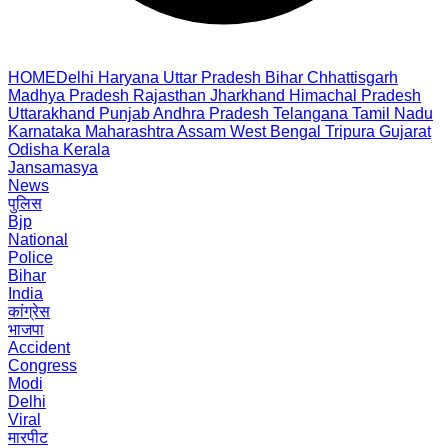
HOME
Delhi
Haryana
Uttar Pradesh
Bihar
Chhattisgarh
Madhya Pradesh
Rajasthan
Jharkhand
Himachal Pradesh
Uttarakhand
Punjab
Andhra Pradesh
Telangana
Tamil Nadu
Karnataka
Maharashtra
Assam
West Bengal
Tripura
Gujarat
Odisha
Kerala
Jansamasya
News
पुलिस
Bjp
National
Police
Bihar
India
कांग्रेस
भाजपा
Accident
Congress
Modi
Delhi
Viral
मारपीट