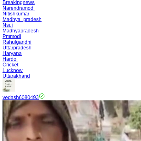
Breakingnews
Narendramodi
Nitishkumar
Madhya_pradesh
Nsui
Madhyapradesh
Pmmodi
Rahulgandhi
Uttarpradesh
Haryana
Hardoi
Cricket
Lucknow
Uttarakhand
vedash6080493