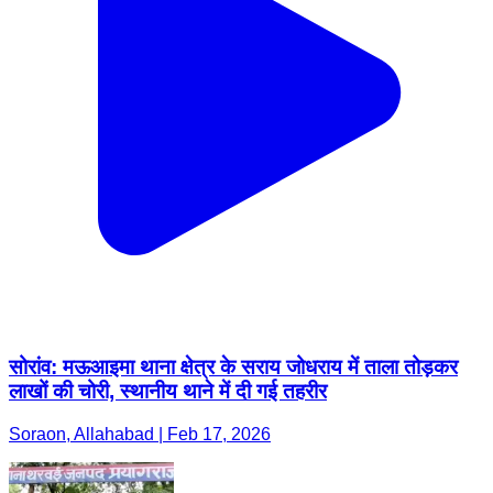
सोरांव: मऊआइमा थाना क्षेत्र के सराय जोधराय में ताला तोड़कर
लाखों की चोरी, स्थानीय थाने में दी गई तहरीर
Soraon, Allahabad | Feb 17, 2026