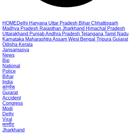
HOME
Delhi
Haryana
Uttar Pradesh
Bihar
Chhattisgarh
Madhya Pradesh
Rajasthan
Jharkhand
Himachal Pradesh
Uttarakhand
Punjab
Andhra Pradesh
Telangana
Tamil Nadu
Karnataka
Maharashtra
Assam
West Bengal
Tripura
Gujarat
Odisha
Kerala
Jansamasya
News
Bjp
National
Police
Bihar
India
कांग्रेस
Gujarat
Accident
Congress
Modi
Delhi
Viral
मारपीट
Jharkhand