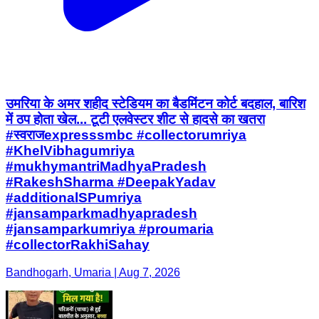
उमरिया के अमर शहीद स्टेडियम का बैडमिंटन कोर्ट बदहाल, बारिश
में ठप होता खेल... टूटी एलवेस्टर शीट से हादसे का खतरा
#स्वराजexpresssmbc #collectorumriya
#KhelVibhagumriya
#mukhymantriMadhyaPradesh
#RakeshSharma #DeepakYadav
#additionalSPumriya
#jansamparkmadhyapradesh
#jansamparkumriya #proumaria
#collectorRakhiSahay
Bandhogarh, Umaria | Aug 7, 2026