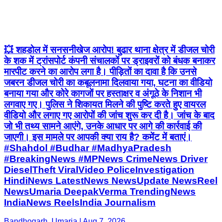
💥 शहडोल में सनसनीखेज आरोप! बुढार थाना क्षेत्र में डीजल चोरी
के शक में ट्रांसपोर्ट कंपनी संचालकों पर ड्राइवरों को बंधक बनाकर
मारपीट करने का आरोप लगा है। पीड़ितों का दावा है कि उनसे
जबरन डीजल चोरी का कबूलनामा दिलवाया गया, घटना का वीडियो
बनाया गया और कोरे कागजों पर हस्ताक्षर व अंगूठे के निशान भी
लगवाए गए। पुलिस ने शिकायत मिलने की पुष्टि करते हुए वायरल
वीडियो और लगाए गए आरोपों की जांच शुरू कर दी है। जांच के बाद
जो भी तथ्य सामने आएंगे, उनके आधार पर आगे की कार्रवाई की
जाएगी। इस मामले पर आपकी क्या राय है? कमेंट में बताएं।
#Shahdol #Budhar #MadhyaPradesh
#BreakingNews #MPNews CrimeNews Driver
DieselTheft ViralVideo PoliceInvestigation
HindiNews LatestNews NewsUpdate NewsReel
NewsUmaria DeepakVerma TrendingNews
IndiaNews ReelsIndia Journalism
Bandhogarh, Umaria | Aug 7, 2026