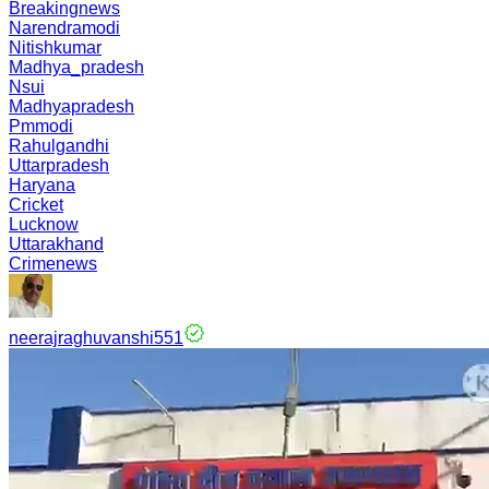
Breakingnews
Narendramodi
Nitishkumar
Madhya_pradesh
Nsui
Madhyapradesh
Pmmodi
Rahulgandhi
Uttarpradesh
Haryana
Cricket
Lucknow
Uttarakhand
Crimenews
neerajraghuvanshi551