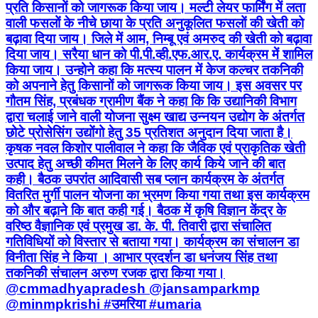
प्रति किसानों को जागरूक किया जाय। मल्टी लेयर फार्मिंग में लता
वाली फसलों के नीचे छाया के प्रति अनुकूलित फसलों की खेती को
बढ़ावा दिया जाय। जिले में आम, निम्बू एवं अमरुद की खेती को बढ़ावा
दिया जाय। सरैया धान को पी.पी.व्ही.एफ.आर.ए. कार्यक्रम में शामिल
किया जाय। उन्होने कहा कि मत्स्य पालन में केज कल्चर तकनिकी
को अपनाने हेतु किसानों को जागरूक किया जाय। इस अवसर पर
गौतम सिंह, प्रबंधक ग्रामीण बैंक ने कहा कि कि उद्यानिकी विभाग
द्वारा चलाई जाने वाली योजना सुक्ष्म खाद्य उन्नयन उद्योग के अंतर्गत
छोटे प्रोसेसिंग उद्योंगो हेतु 35 प्रतिशत अनुदान दिया जाता है।
कृषक नवल किशोर पालीवाल ने कहा कि जैविक एवं प्राकृतिक खेती
उत्पाद हेतु अच्छी कीमत मिलने के लिए कार्य किये जाने की बात
कही। बैठक उपरांत आदिवासी सब प्लान कार्यक्रम के अंतर्गत
वितरित मुर्गी पालन योजना का भ्रमण किया गया तथा इस कार्यक्रम
को और बढ़ाने कि बात कही गई। बैठक में कृषि विज्ञान केंद्र के
वरिष्ठ वैज्ञानिक एवं प्रमुख डा. के. पी. तिवारी द्वारा संचालित
गतिविधियों को विस्तार से बताया गया। कार्यक्रम का संचालन डा
विनीता सिंह ने किया । आभार प्रदर्शन डा धनंजय सिंह तथा
तकनिकी संचालन अरुण रजक द्वारा किया गया।
@cmmadhyapradesh @jansamparkmp
@minmpkrishi #उमरिया #umaria