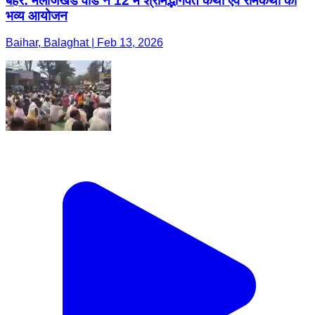
बैहर: मलाजखंड वार्ड नं 12 में श्रीमद्भागवत कथा एवं रामकथा का
भव्य आयोजन
Baihar, Balaghat | Feb 13, 2026