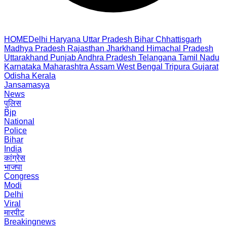
HOME
Delhi
Haryana
Uttar Pradesh
Bihar
Chhattisgarh
Madhya Pradesh
Rajasthan
Jharkhand
Himachal Pradesh
Uttarakhand
Punjab
Andhra Pradesh
Telangana
Tamil Nadu
Karnataka
Maharashtra
Assam
West Bengal
Tripura
Gujarat
Odisha
Kerala
Jansamasya
News
पुलिस
Bjp
National
Police
Bihar
India
कांग्रेस
भाजपा
Congress
Modi
Delhi
Viral
मारपीट
Breakingnews