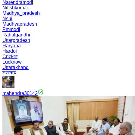
Narendramodi
Nitishkumar
Madhya_pradesh
Nsui
Madhyapradesh
Pmmodi
Rahulgandhi
Uttarpradesh
Haryana
Hardoi
Cricket
Lucknow
Uttarakhand
लखनऊ
mahendra30142