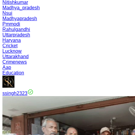
Nitishkumar
Madhya_pradesh
Nsui
Madhyapradesh
Pmmodi
Rahulgandhi
Uttarpradesh
Haryana
Cricket
Lucknow
Uttarakhand
Crimenews
Aap
Education
ssingh2323