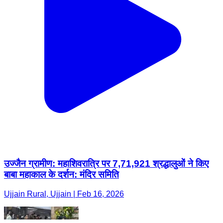
उज्जैन ग्रामीण: महाशिवरात्रि पर 7,71,921 श्रद्धालुओं ने किए
बाबा महाकाल के दर्शन: मंदिर समिति
Ujjain Rural, Ujjain | Feb 16, 2026