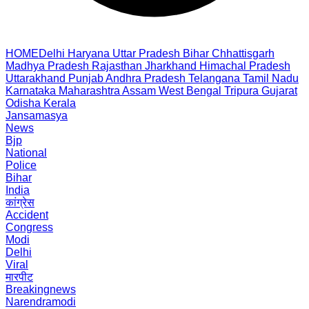
HOME
Delhi
Haryana
Uttar Pradesh
Bihar
Chhattisgarh
Madhya Pradesh
Rajasthan
Jharkhand
Himachal Pradesh
Uttarakhand
Punjab
Andhra Pradesh
Telangana
Tamil Nadu
Karnataka
Maharashtra
Assam
West Bengal
Tripura
Gujarat
Odisha
Kerala
Jansamasya
News
Bjp
National
Police
Bihar
India
कांग्रेस
Accident
Congress
Modi
Delhi
Viral
मारपीट
Breakingnews
Narendramodi