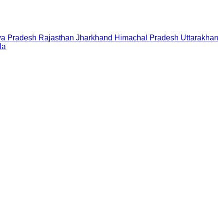
a Pradesh
Rajasthan
Jharkhand
Himachal Pradesh
Uttarakha
la