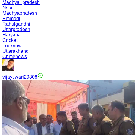
Madhya_pradesh
Nsui
Madhyapradesh
Pmmodi
Rahulgandhi
Uttarpradesh
Haryana
Cricket
Lucknow
Uttarakhand
Crimenews
vijaytiwari29808