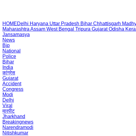
HOME
Delhi
Haryana
Uttar Pradesh
Bihar
Chhattisgarh
Madhy
Maharashtra
Assam
West Bengal
Tripura
Gujarat
Odisha
Kera
Jansamasya
News
Bjp
National
Police
Bihar
India
कांग्रेस
Gujarat
Accident
Congress
Modi
Delhi
Viral
मारपीट
Jharkhand
Breakingnews
Narendramodi
Nitishkumar