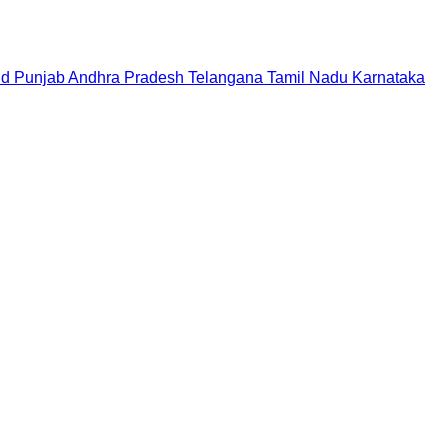
nd
Punjab
Andhra Pradesh
Telangana
Tamil Nadu
Karnataka