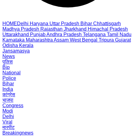
HOME
Delhi
Haryana
Uttar Pradesh
Bihar
Chhattisgarh
Madhya Pradesh
Rajasthan
Jharkhand
Himachal Pradesh
Uttarakhand
Punjab
Andhra Pradesh
Telangana
Tamil Nadu
Karnataka
Maharashtra
Assam
West Bengal
Tripura
Gujarat
Odisha
Kerala
Jansamasya
News
पुलिस
Bjp
National
Police
Bihar
India
कांग्रेस
भाजपा
Congress
Modi
Delhi
Viral
मारपीट
Breakingnews