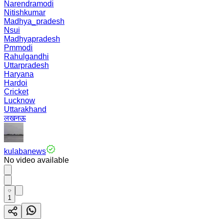
Narendramodi
Nitishkumar
Madhya_pradesh
Nsui
Madhyapradesh
Pmmodi
Rahulgandhi
Uttarpradesh
Haryana
Hardoi
Cricket
Lucknow
Uttarakhand
लखनऊ
kulabanews
No video available
1