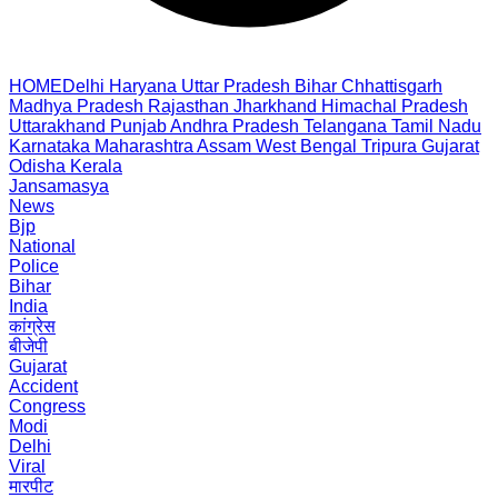
HOME
Delhi
Haryana
Uttar Pradesh
Bihar
Chhattisgarh
Madhya Pradesh
Rajasthan
Jharkhand
Himachal Pradesh
Uttarakhand
Punjab
Andhra Pradesh
Telangana
Tamil Nadu
Karnataka
Maharashtra
Assam
West Bengal
Tripura
Gujarat
Odisha
Kerala
Jansamasya
News
Bjp
National
Police
Bihar
India
कांग्रेस
बीजेपी
Gujarat
Accident
Congress
Modi
Delhi
Viral
मारपीट