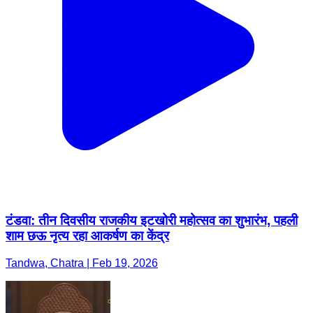
टंडवा: तीन दिवसीय राजकीय इटखोरी महोत्सव का शुभारंभ, पहली
शाम छऊ नृत्य रहा आकर्षण का केंद्र
Tandwa, Chatra | Feb 19, 2026