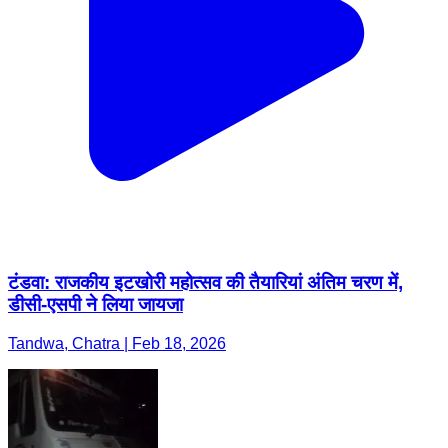
टंडवा: राजकीय इटखोरी महोत्सव की तैयारियां अंतिम चरण में,
डीसी-एसपी ने लिया जायजा
Tandwa, Chatra | Feb 18, 2026