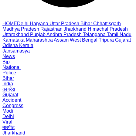
HOME
Delhi
Haryana
Uttar Pradesh
Bihar
Chhattisgarh
Madhya Pradesh
Rajasthan
Jharkhand
Himachal Pradesh
Uttarakhand
Punjab
Andhra Pradesh
Telangana
Tamil Nadu
Karnataka
Maharashtra
Assam
West Bengal
Tripura
Gujarat
Odisha
Kerala
Jansamasya
News
Bjp
National
Police
Bihar
India
कांग्रेस
Gujarat
Accident
Congress
Modi
Delhi
Viral
मारपीट
Jharkhand