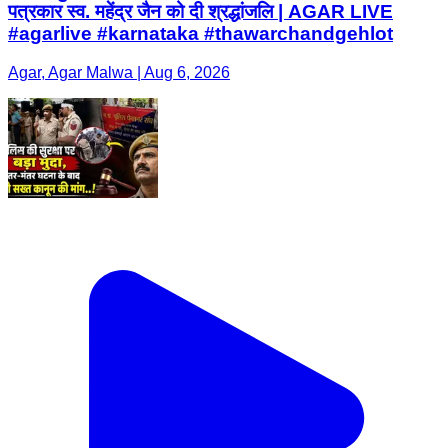
पत्रकार स्व. महेंद्र जैन को दी श्रद्धांजलि | AGAR LIVE
#agarlive #karnataka #thawarchandgehlot
Agar, Agar Malwa | Aug 6, 2026