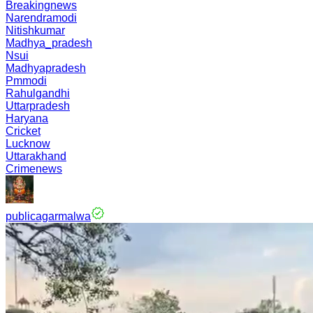
Breakingnews
Narendramodi
Nitishkumar
Madhya_pradesh
Nsui
Madhyapradesh
Pmmodi
Rahulgandhi
Uttarpradesh
Haryana
Cricket
Lucknow
Uttarakhand
Crimenews
publicagarmalwa