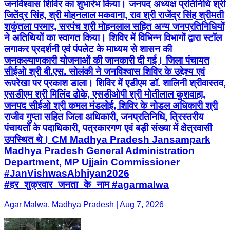
जनविश्वास शिविर का शुभारंभ किया। जनपद अध्यक्ष प्रतिनिधि श्री
जितेंद्र सिंह, श्री मोहनलाल मकवाना, राव श्री राजेंद्र सिंह श्रीमती
शकुंतला परमार, सरपंच श्री मोहनलाल सहित अन्य जनप्रतिनिधियों
ने अतिथियों का स्वागत किया। शिविर में विभिन्न विभागों द्वारा स्टॉल
लगाकर प्रदर्शनी एवं पंपलेट के माध्यम से शासन की
जनकल्याणकारी योजनाओं की जानकारी दी गई। जिला पंचायत
सीईओ श्री बी.एस. सोलंकी ने जनविश्वास शिविर के उद्देश्य एवं
रूपरेखा पर प्रकाश डाला। शिविर में एडीएम डॉ. शालिनी श्रीवास्तव,
एसडीएम श्री मिलिंद ढोके, एसडीओपी श्री मोतीलाल कुशवाहा,
जनपद सीईओ श्री कमल मंडलोई, शिविर के नोडल अधिकारी श्री
राजीव गुप्ता सहित जिला अधिकारी, जनप्रतिनिधि, त्रिस्तरीय
पंचायतों के पदाधिकारी, पत्रकारगण एवं बड़ी संख्या में क्षेत्रवासी
उपस्थित थे। CM Madhya Pradesh Jansampark
Madhya Pradesh General Administration
Department, MP Ujjain Commissioner
#JanVishwasAbhiyan2026
#हर_शुक्रवार_जनता_के_नाम #agarmalwa
Agar Malwa, Madhya Pradesh | Aug 7, 2026