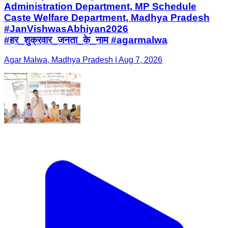
Administration Department, MP Schedule
Caste Welfare Department, Madhya Pradesh
#JanVishwasAbhiyan2026
#हर_शुक्रवार_जनता_के_नाम #agarmalwa
Agar Malwa, Madhya Pradesh | Aug 7, 2026