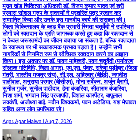
मुख्य खंड चिकित्सा अधिकारी डॉ. विजय कुमार यादव एवं श्री
प्रयास सोशल ग्रुप के सदस्यों ने प्रशस्ति पत्र प्रदान कर
सम्मानित किया और उनके इस मानवीय कार्य की सराहना की।
जिला चिकित्सालय के ब्लड बैंक प्रभारी स्मिता चतुर्वेदी ने उपस्थित
लोगों को रक्तदान के प्रति जागरूक करते हुए कहा कि रक्तदान से
न केवल जरूरतमंदों का जीवन बचाया जा सकता है, बल्कि रक्तदाता
के स्वास्थ्य पर भी सकारात्मक प्रभाव पड़ता है। उन्होंने सभी
नागरिकों से नियमित रूप से स्वैच्छिक रक्तदान करने का आह्वान
किया। इस अवसर पर डॉ. पावन माहेश्वरी, पवन चतुर्वेदी (पर्यावरण
संरक्षक गतिविधि, जिला आगर), एम.एस. पंवार, राकेश पड़ीहार (जिला
मंत्री, भारतीय मजदूर संघ), सी.एल. अहिरवार (बीईई), जगदीश
पालीवाल, अनुराधा परमार (बीसीएम), मोना सर्वेकर, अर्जुन बैरागी,
सुनील गुर्जर, सुनील पाटीदार, हेमा बंजारिया, सीताराम बंजारिया,
निशा शर्मा, भगवान सिंह प्रजापति, विशाल कारपेंटर, बापूलाल
लववंशी, अजोध्या बाई, नवीन विश्वकर्मा, पवन अटेडिया, यश मेघावत
सहित अन्य लोग उपस्थित रहे।
Agar, Agar Malwa | Aug 7, 2026