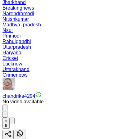
Jharkhand
Breakingnews
Narendramodi
Nitishkumar
Madhya_pradesh
Nsui
Pmmodi
Rahulgandhi
Uttarpradesh
Haryana
Cricket
Lucknow
Uttarakhand
Crimenews
chandrika4294
No video available
9