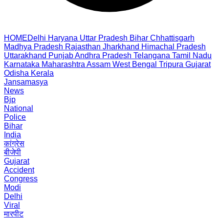
HOME
Delhi
Haryana
Uttar Pradesh
Bihar
Chhattisgarh
Madhya Pradesh
Rajasthan
Jharkhand
Himachal Pradesh
Uttarakhand
Punjab
Andhra Pradesh
Telangana
Tamil Nadu
Karnataka
Maharashtra
Assam
West Bengal
Tripura
Gujarat
Odisha
Kerala
Jansamasya
News
Bjp
National
Police
Bihar
India
कांग्रेस
बीजेपी
Gujarat
Accident
Congress
Modi
Delhi
Viral
मारपीट