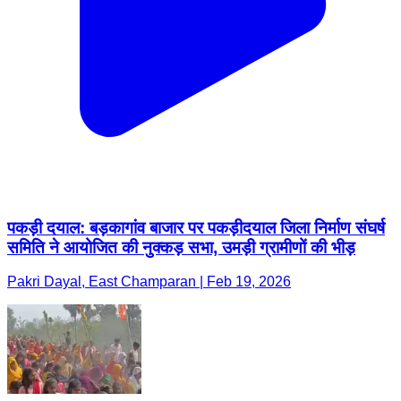
पकड़ी दयाल: बड़कागांव बाजार पर पकड़ीदयाल जिला निर्माण संघर्ष
समिति ने आयोजित की नुक्कड़ सभा, उमड़ी ग्रामीणों की भीड़
Pakri Dayal, East Champaran | Feb 19, 2026