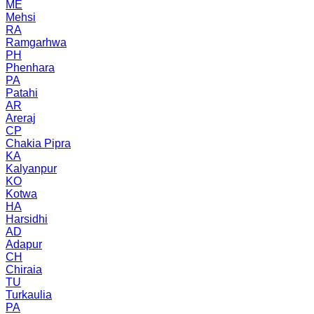
ME
Mehsi
RA
Ramgarhwa
PH
Phenhara
PA
Patahi
AR
Areraj
CP
Chakia Pipra
KA
Kalyanpur
KO
Kotwa
HA
Harsidhi
AD
Adapur
CH
Chiraia
TU
Turkaulia
PA