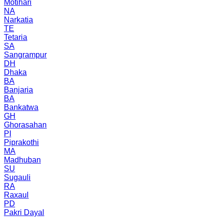
Motihari
NA
Narkatia
TE
Tetaria
SA
Sangrampur
DH
Dhaka
BA
Banjaria
BA
Bankatwa
GH
Ghorasahan
PI
Piprakothi
MA
Madhuban
SU
Sugauli
RA
Raxaul
PD
Pakri Dayal