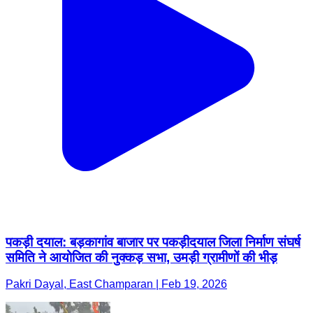
पकड़ी दयाल: बड़कागांव बाजार पर पकड़ीदयाल जिला निर्माण संघर्ष
समिति ने आयोजित की नुक्कड़ सभा, उमड़ी ग्रामीणों की भीड़
Pakri Dayal, East Champaran | Feb 19, 2026