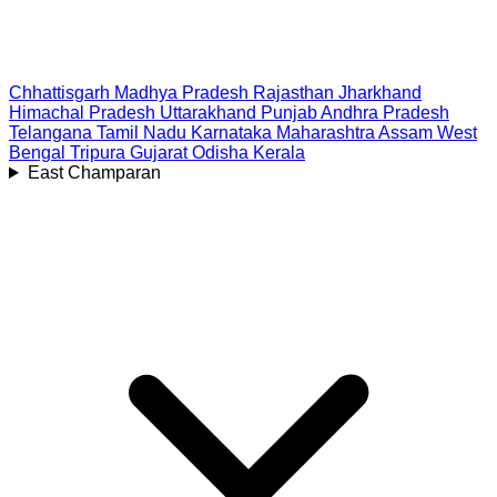
Chhattisgarh
Madhya Pradesh
Rajasthan
Jharkhand
Himachal Pradesh
Uttarakhand
Punjab
Andhra Pradesh
Telangana
Tamil Nadu
Karnataka
Maharashtra
Assam
West
Bengal
Tripura
Gujarat
Odisha
Kerala
East Champaran