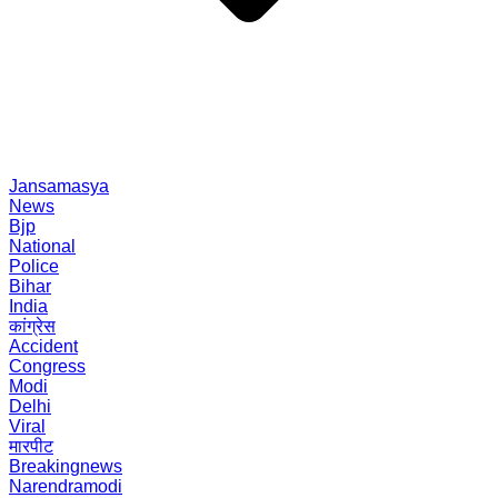
Jansamasya
News
Bjp
National
Police
Bihar
India
कांग्रेस
Accident
Congress
Modi
Delhi
Viral
मारपीट
Breakingnews
Narendramodi