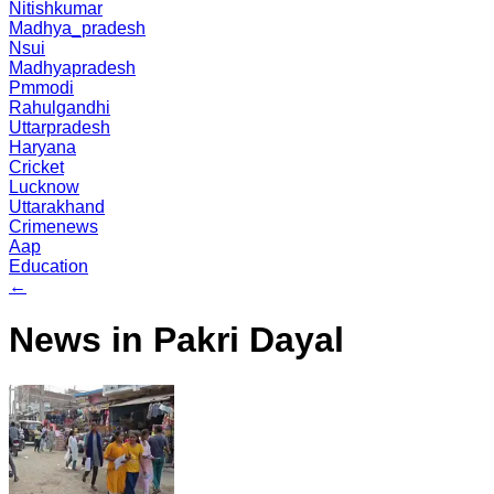
Nitishkumar
Madhya_pradesh
Nsui
Madhyapradesh
Pmmodi
Rahulgandhi
Uttarpradesh
Haryana
Cricket
Lucknow
Uttarakhand
Crimenews
Aap
Education
←
News in Pakri Dayal