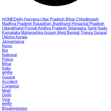
HOME
Delhi
Haryana
Uttar Pradesh
Bihar
Chhattisgarh
Madhya Pradesh
Rajasthan
Jharkhand
Himachal Pradesh
Uttarakhand
Punjab
Andhra Pradesh
Telangana
Tamil Nadu
Karnataka
Maharashtra
Assam
West Bengal
Tripura
Gujarat
Odisha
Kerala
Jansamasya
News
Bjp
National
Police
Bihar
India
कांग्रेस
Gujarat
Accident
Congress
Modi
Delhi
Viral
मारपीट
Breakingnews