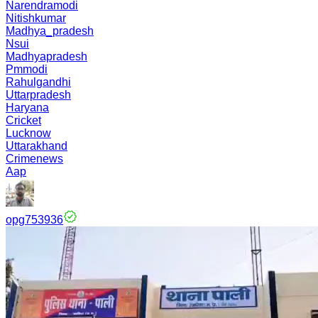
Narendramodi
Nitishkumar
Madhya_pradesh
Nsui
Madhyapradesh
Pmmodi
Rahulgandhi
Uttarpradesh
Haryana
Cricket
Lucknow
Uttarakhand
Crimenews
Aap
opg753936