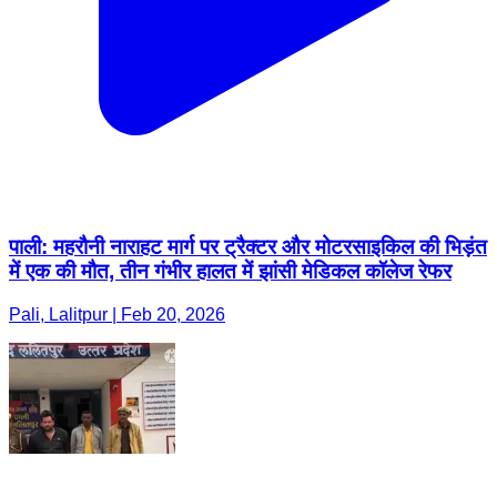
पाली: महरौनी नाराहट मार्ग पर ट्रैक्टर और मोटरसाइकिल की भिड़ंत
में एक की मौत, तीन गंभीर हालत में झांसी मेडिकल कॉलेज रेफर
Pali, Lalitpur | Feb 20, 2026