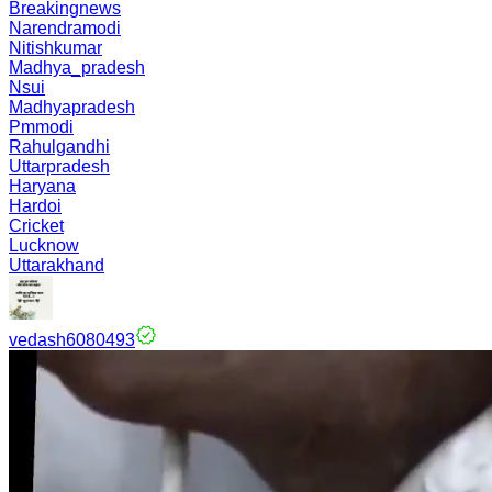
Breakingnews
Narendramodi
Nitishkumar
Madhya_pradesh
Nsui
Madhyapradesh
Pmmodi
Rahulgandhi
Uttarpradesh
Haryana
Hardoi
Cricket
Lucknow
Uttarakhand
vedash6080493