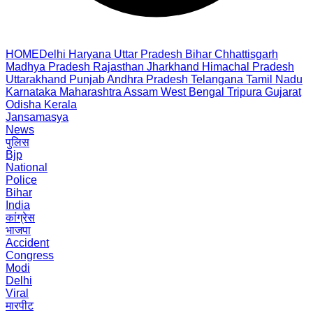
HOME
Delhi
Haryana
Uttar Pradesh
Bihar
Chhattisgarh
Madhya Pradesh
Rajasthan
Jharkhand
Himachal Pradesh
Uttarakhand
Punjab
Andhra Pradesh
Telangana
Tamil Nadu
Karnataka
Maharashtra
Assam
West Bengal
Tripura
Gujarat
Odisha
Kerala
Jansamasya
News
पुलिस
Bjp
National
Police
Bihar
India
कांग्रेस
भाजपा
Accident
Congress
Modi
Delhi
Viral
मारपीट