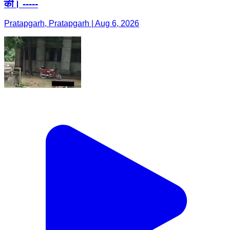
की। -----
Pratapgarh, Pratapgarh | Aug 6, 2026