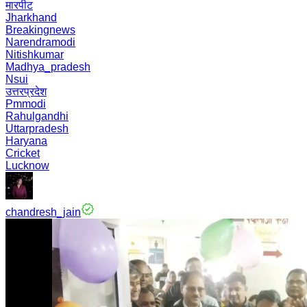
मारपीट
Jharkhand
Breakingnews
Narendramodi
Nitishkumar
Madhya_pradesh
Nsui
उत्तरप्रदेश
Pmmodi
Rahulgandhi
Uttarpradesh
Haryana
Cricket
Lucknow
chandresh_jain