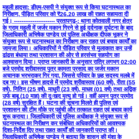
महुली हादसा: डीएम-एसपी ने संयुक्त रूप से किया घटनास्थल का
निरीक्षण, पीड़ित परिवार को ₹26.20 लाख की राहत सहायता दी
गई। ---------------------- प्रतापगढ़-: थाना कोतवाली नगर क्षेत्र
के ग्राम महुली में जर्जर मकान गिरने से हुई दर्दनाक दुर्घटना के बाद
जिलाधिकारी अभिषेक पाण्डेय एवं पुलिस अधीक्षक दीपक भूकर ने
संयुक्त रूप से घटनास्थल का निरीक्षण कर राहत एवं बचाव कार्यों का
जायजा लिया। अधिकारियों ने पीड़ित परिवार से मुलाकात कर उन्हें
ढांढस बंधाया तथा प्रशासन की ओर से हरसंभव सहयोग का
आश्वासन दिया। प्राप्त जानकारी के अनुसार रात्रि लगभग 02:00
बजे प्रमोद श्रीवास्तव पुत्र कामता प्रसाद का जर्जर मकान
अचानक भरभराकर गिर गया, जिससे परिवार के छह सदस्य मलबे में
दब गए। इस भीषण हादसे में प्रमोद श्रीवास्तव (60 वर्ष), रीता (55
वर्ष), नितिन (25 वर्ष), माधुरी (23 वर्ष), माधव (01 वर्ष) तथा अद्विक
उर्फ बाबू (10 माह) की दुःखद मृत्यु हो गई। वहीं अमन पुत्र प्रमोद
(28 वर्ष) सुरक्षित हैं। घटना की सूचना मिलते ही पुलिस एवं
प्रशासन की टीम मौके पर पहुंची और तत्काल राहत एवं बचाव कार्य
शुरू कराया। जिलाधिकारी एवं पुलिस अधीक्षक ने संयुक्त रूप से
घटनास्थल का निरीक्षण कर संबंधित अधिकारियों को आवश्यक
दिशा-निर्देश दिए तथा राहत कार्यों की जानकारी प्राप्त की।
जिलाधिकारी अभिषेक पाण्डेय ने बताया कि शासन की मंशा के