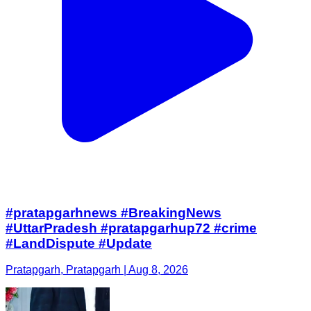
#pratapgarhnews #BreakingNews
#UttarPradesh #pratapgarhup72 #crime
#LandDispute #Update
Pratapgarh, Pratapgarh | Aug 8, 2026