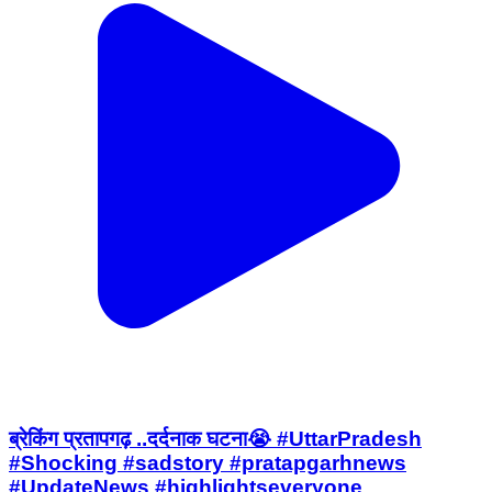
ब्रेकिंग प्रतापगढ़ ..दर्दनाक घटना😭 #UttarPradesh
#Shocking #sadstory #pratapgarhnews
#UpdateNews #highlightseveryone