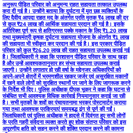
अनुरूप पीड़ित परिवार को अनुमन्य राहत सहायता तत्काल उपलब्ध
करा दी गई है। उन्होंने बताया कि दुर्घटना में मृत छह व्यक्तियों के
लिए दैवीय आपदा राहत मद के अंतर्गत प्रति मृतक ₹4 लाख की दर
से कुल ₹24 लाख की आर्थिक सहायता प्रदान की गई है। इसके
अतिरिक्त पूर्ण रूप से क्षतिग्रस्त पक्के मकान के लिए ₹1.20 लाख
तथा मुख्यमंत्री कृषक दुर्घटना सहायता योजना के अंतर्गत ₹1 लाख
की सहायता भी स्वीकृत कर प्रदान की गई है। इस प्रकार पीड़ित
परिवार को कुल ₹26.20 लाख की राहत सहायता उपलब्ध कराई गई
है। जिलाधिकारी ने कहा कि प्रशासन पीड़ित परिवार के साथ खड़ा
है और उन्हें आवश्यकतानुसार हर संभव सहायता उपलब्ध कराई
जाएगी। उन्होंने लगातार हो रही वर्षा के मद्देनजर अधिकारियों को
अपने-अपने क्षेत्रों में भ्रमणशील रहकर जर्जर एवं असुरक्षित मकानों
में रहने वाले लोगों को सुरक्षित स्थानों पर जाने के लिए जागरूक करने
के निर्देश भी दिए। पुलिस अधीक्षक दीपक भूकर ने कहा कि घटना से
संबंधित सभी आवश्यक विधिक कार्रवाई नियमानुसार कराई जा रही
है। सभी मृतकों के शवों का पंचायतनामा भरकर पोस्टमार्टम कराया
गया तथा आवश्यक प्रक्रियाएं समयबद्ध ढंग से पूर्ण की गईं।
जिलाधिकारी एवं पुलिस अधीक्षक ने हादसे में दिवंगत हुए सभी लोगों
के प्रति गहरी संवेदना व्यक्त करते हुए शोक संतप्त परिवार को इस
अपूरणीय क्षति को सहन करने की शक्ति प्रदान करने की कामना