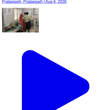
Pratapgarh, Pratapgarh | Aug 6, 2026