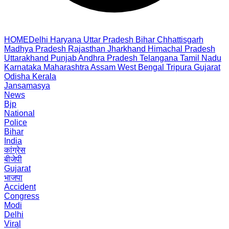
HOME
Delhi
Haryana
Uttar Pradesh
Bihar
Chhattisgarh
Madhya Pradesh
Rajasthan
Jharkhand
Himachal Pradesh
Uttarakhand
Punjab
Andhra Pradesh
Telangana
Tamil Nadu
Karnataka
Maharashtra
Assam
West Bengal
Tripura
Gujarat
Odisha
Kerala
Jansamasya
News
Bjp
National
Police
Bihar
India
कांग्रेस
बीजेपी
Gujarat
भाजपा
Accident
Congress
Modi
Delhi
Viral