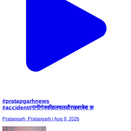
#pratapgarhnews
#accident#रानीगंजकीहलचलऔरखबरबेबा क
Pratapgarh, Pratapgarh | Aug 9, 2026