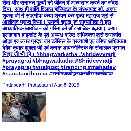
सेवा और सनातन मूल्यों को जीवन में आत्मसात करने का संदेश
दिया।साथ ही शांति विलास हॉस्पिटल के संस्थापक डॉ. अजय
शुक्ला जी ने सपत्नीक कथा श्रवण कर पूज्य महाराज श्री से
आशीर्वाद प्राप्त किया। उनकी श्रद्धा एवं सहभागिता ने इस
आध्यात्मिक आयोजन की गरिमा को और अधिक बढ़ाया। कथा
इलाहाबाद हाईकोर्ट के पूर्व अध्यक्ष वरिष्ठ अधिवक्ता श्री राधाकांत
ओझा एवं उत्तर प्रदेश बार कौंसिल के प्रत्याशी एवं वरिष्ठ अधिवक्ता
देवेश कुमार शुक्ला जी एवं कनक डायग्नोस्टिक के संचालक प्रभात
मिश्र जी भी रहे। #bhagwatkatha #shridevvratji
#prayagraj #bhagwatkatha #Shridevvratji
#prayagraj #viralpost #trending #mahadev
#sanatandharma #रानीगंजकीहलचलऔरखबरबेबाक
Pratapgarh, Pratapgarh | Aug 8, 2026