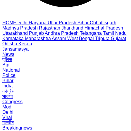
HOME
Delhi
Haryana
Uttar Pradesh
Bihar
Chhattisgarh
Madhya Pradesh
Rajasthan
Jharkhand
Himachal Pradesh
Uttarakhand
Punjab
Andhra Pradesh
Telangana
Tamil Nadu
Karnataka
Maharashtra
Assam
West Bengal
Tripura
Gujarat
Odisha
Kerala
Jansamasya
News
पुलिस
Bjp
National
Police
Bihar
India
कांग्रेस
भाजपा
Congress
Modi
Delhi
Viral
मारपीट
Breakingnews