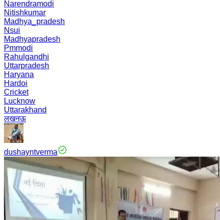
Narendramodi
Nitishkumar
Madhya_pradesh
Nsui
Madhyapradesh
Pmmodi
Rahulgandhi
Uttarpradesh
Haryana
Hardoi
Cricket
Lucknow
Uttarakhand
लखनऊ
dushayntverma