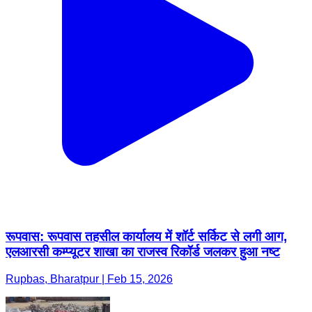
रूपवास: रूपवास तहसील कार्यालय में शॉर्ट सर्किट से लगी आग,
एलआरसी कम्प्यूटर शाखा का राजस्व रिकॉर्ड जलकर हुआ नष्ट
Rupbas, Bharatpur | Feb 15, 2026