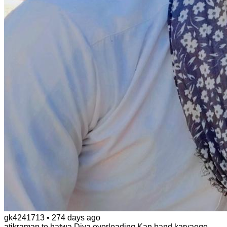
gk4241713
•
274 days ago
atikraman to hatwa Diya overloading Kan band karvaege