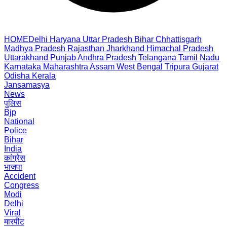
HOME
Delhi
Haryana
Uttar Pradesh
Bihar
Chhattisgarh
Madhya Pradesh
Rajasthan
Jharkhand
Himachal Pradesh
Uttarakhand
Punjab
Andhra Pradesh
Telangana
Tamil Nadu
Karnataka
Maharashtra
Assam
West Bengal
Tripura
Gujarat
Odisha
Kerala
Jansamasya
News
पुलिस
Bjp
National
Police
Bihar
India
कांग्रेस
भाजपा
Accident
Congress
Modi
Delhi
Viral
मारपीट