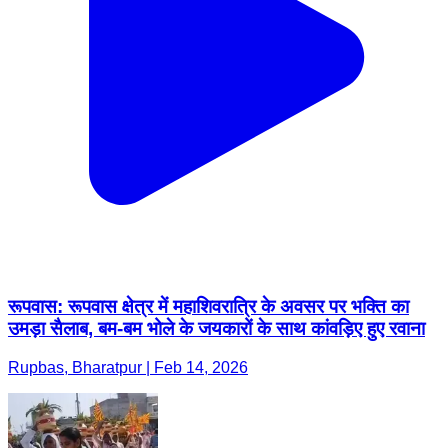
रूपवास: रूपवास क्षेत्र में महाशिवरात्रि के अवसर पर भक्ति का
उमड़ा सैलाब, बम-बम भोले के जयकारों के साथ कांवड़िए हुए रवाना
Rupbas, Bharatpur | Feb 14, 2026