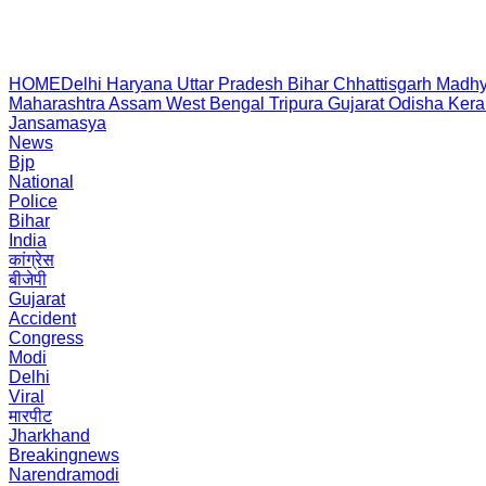
HOME
Delhi
Haryana
Uttar Pradesh
Bihar
Chhattisgarh
Madhy
Maharashtra
Assam
West Bengal
Tripura
Gujarat
Odisha
Kera
Jansamasya
News
Bjp
National
Police
Bihar
India
कांग्रेस
बीजेपी
Gujarat
Accident
Congress
Modi
Delhi
Viral
मारपीट
Jharkhand
Breakingnews
Narendramodi