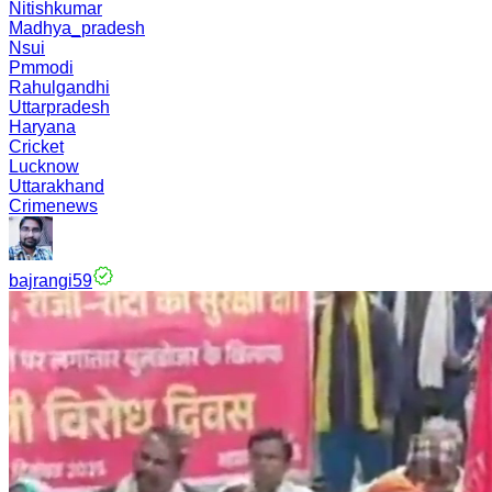
Nitishkumar
Madhya_pradesh
Nsui
Pmmodi
Rahulgandhi
Uttarpradesh
Haryana
Cricket
Lucknow
Uttarakhand
Crimenews
bajrangi59