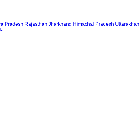
a Pradesh
Rajasthan
Jharkhand
Himachal Pradesh
Uttarakha
la