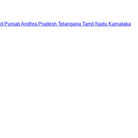
nd
Punjab
Andhra Pradesh
Telangana
Tamil Nadu
Karnataka