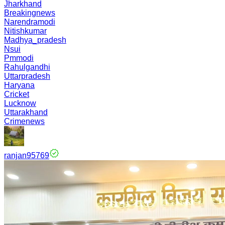
Jharkhand
Breakingnews
Narendramodi
Nitishkumar
Madhya_pradesh
Nsui
Pmmodi
Rahulgandhi
Uttarpradesh
Haryana
Cricket
Lucknow
Uttarakhand
Crimenews
ranjan95769