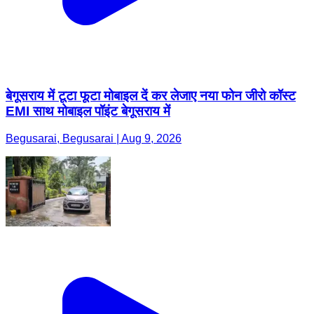
बेगूसराय में टूटा फूटा मोबाइल दें कर लेजाए नया फोन जीरो कॉस्ट
EMI साथ मोबाइल पॉइंट बेगूसराय में
Begusarai, Begusarai | Aug 9, 2026