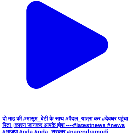
दो माह की #मासूम_बेटी के साथ #पैदल_यात्रा कर #देवघर पहुंचा
पिता।कारण जानकर आपके होश ----#latestnews #news
#भाजपा #nda #nda_सरकार #narendramodi