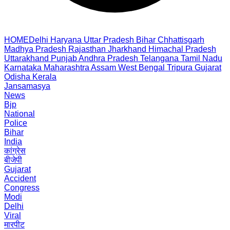
HOME
Delhi
Haryana
Uttar Pradesh
Bihar
Chhattisgarh
Madhya Pradesh
Rajasthan
Jharkhand
Himachal Pradesh
Uttarakhand
Punjab
Andhra Pradesh
Telangana
Tamil Nadu
Karnataka
Maharashtra
Assam
West Bengal
Tripura
Gujarat
Odisha
Kerala
Jansamasya
News
Bjp
National
Police
Bihar
India
कांग्रेस
बीजेपी
Gujarat
Accident
Congress
Modi
Delhi
Viral
मारपीट