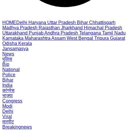
HOME
Delhi
Haryana
Uttar Pradesh
Bihar
Chhattisgarh
Madhya Pradesh
Rajasthan
Jharkhand
Himachal Pradesh
Uttarakhand
Punjab
Andhra Pradesh
Telangana
Tamil Nadu
Karnataka
Maharashtra
Assam
West Bengal
Tripura
Gujarat
Odisha
Kerala
Jansamasya
News
पुलिस
Bjp
National
Police
Bihar
India
कांग्रेस
भाजपा
Congress
Modi
Delhi
Viral
मारपीट
Breakingnews