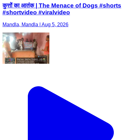
कुत्तों का आतंक | The Menace of Dogs #shorts
#shortvideo #viralvideo
Mandla, Mandla | Aug 5, 2026