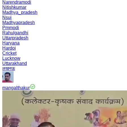
Narendramodi
Nitishkumar
Madhya_pradesh
Nsui
Madhyapradesh
Pmmodi
Rahulgandhi
Uttarpradesh
Haryana
Hardoi
Cricket
Lucknow
Uttarakhand
लखनऊ
mangalthakur